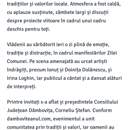
tradițiilor și valorilor locale. Atmosfera a fost caldă,
cu aplauze susținute, zâmbete largi și discuții
despre proiecte viitoare în cadrul unui cadru
deschis pentru toți.
Vlădenii au sărbătorit ieri o zi plină de emoție,
tradiție și distracție, în cadrul manifestărilor Zilei
Comunei. Pe scena amenajată au urcat artiști
îndrăgiți, precum Ionuț și Doinița Dolănescu, și
Irina Loghin, iar publicul a cântat și a dansat alături
de interpreți.
Printre invitați s-a aflat și președintele Consiliului
Județean Dâmbovița, Corneliu Ștefan. Conform
damboviteanul.com, evenimentul a unit
comunitatea prin tradiții și valori, iar oamenii au