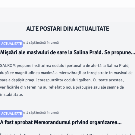
ALTE POSTARI DIN ACTUALITATE
Articol postat cu 1 săptămână în urmă
ACTUALITATE
Mişcări ale masivului de sare la Salina Praid. Se propune
creşterea gradului de alertă în zonă
SALROM propune instituirea codului portocaliu de alertă la Salina Praid,
după ce magnitudinea maximă a microvibrațiilor înregistrate în masivul de
sare a depășit pragul corespunzător codului galben. Cu toate acestea,
verificările din teren nu au reliefat o nouă prăbuşire sau ale semne de
instabilitate.
Articol postat cu 1 săptămână în urmă
ACTUALITATE
A fost aprobat Memorandumul privind organizarea
concursurilor pentru ocuparea posturilor vacante din