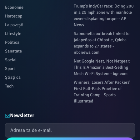
Trump’s IndyCar race: Doing 200
Economie
in a 25 mph zone with manhole
Horoscop
cover-displacing torque - AP
La povești
News
Lifestyle
Salmonella outbreak linked to
jalapeños at Chipotle, Qdoba
Politica
expands to 27 states -
Sanatate
nbcnews.com
Social
Not Google Nest, Not Netgear:
This Is Amazon's Best-Selling
Sport
Mesh Wi-Fi System - bgr.com
Știați că
Winners, Losers After Packers’
Tech
First Full-Pads Practice of
Training Camp - Sports
Illustrated
Newsletter