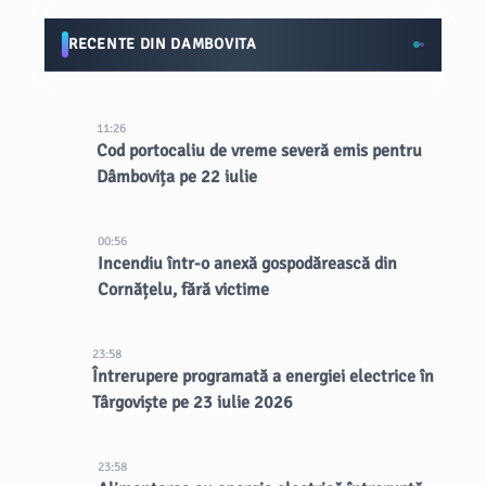
RECENTE DIN DAMBOVITA
11:26
Cod portocaliu de vreme severă emis pentru
Dâmbovița pe 22 iulie
00:56
Incendiu într-o anexă gospodărească din
Cornățelu, fără victime
23:58
Întrerupere programată a energiei electrice în
Târgoviște pe 23 iulie 2026
23:58