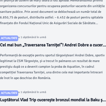
În ședința de Guvern de marți seară a fost aprobat Memorandumul privind
unitățile sanitare publice
organizarea concursurilor pentru ocuparea posturilor vacante din unitățile
sanitare publice. Prin acest document se deblochează un număr total de
6.850,75 de posturi, distribuite astfel: – ​6.452 de posturi pentru spitalele
finanțate din Fondul Național Unic de Asigurări Sociale de Sănătate
(FNUASS); – ​398,75 de posturi pentru Serviciile de Ambulanță Județene
(SAJ).
Articol postat cu 1 săptămână în urmă
ACTUALITATE
Cel mai bun „Traversarea Tarniței”! Andrei Dobre a cucerit
aurul la una dintre cele mai dificile competiții de înot în
Performanță de excepție pentru sportul târgoviștean! Andrei Dobre, sportiv
ape deschise din România
legitimat la CSM Târgoviște, și-a trecut în palmares un rezultat de mare
prestigiu după ce a devenit campion la proba de Aquatlon, în cadrul
competiției Traversarea Tarniței, una dintre cele mai importante întreceri
de înot în ape deschise din România.
Articol postat cu 1 săptămână în urmă
ACTUALITATE
Luptătorul Vlad Trip cucerește bronzul mondial la Baku și
confirmă statutul de mare speranță a României