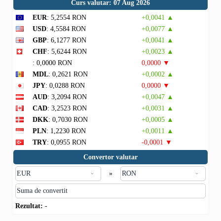
Curs valutar: 07 Aug 2026
EUR
: 5,2554 RON
+0,0041 ▲
USD
: 4,5584 RON
+0,0077 ▲
GBP
: 6,1277 RON
+0,0041 ▲
CHF
: 5,6244 RON
+0,0023 ▲
: 0,0000 RON
0,0000 ▼
MDL
: 0,2621 RON
+0,0002 ▲
JPY
: 0,0288 RON
0,0000 ▼
AUD
: 3,2094 RON
+0,0047 ▲
CAD
: 3,2523 RON
+0,0031 ▲
DKK
: 0,7030 RON
+0,0005 ▲
PLN
: 1,2230 RON
+0,0011 ▲
TRY
: 0,0955 RON
-0,0001 ▼
Convertor valutar
»
Rezultat:
-