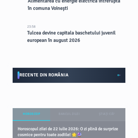
Alimentarea cu energie electrică întreruptă
în comuna Voinești
23:58
Tulcea devine capitala baschetului juvenil
european în august 2026
RECENTE DIN ROMÂNIA
HOROSCOP
BANCUL ZILEI
ȘTIAȚI CĂ?
Horoscopul zilei de 22 iulie 2026: O zi plină de surprize
cosmice pentru toate zodiile! 🌟🔮