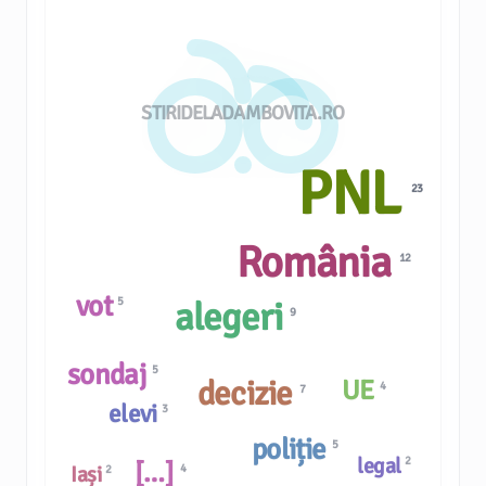
STIRIDELADAMBOVITA.RO
PNL
23
România
12
vot
5
alegeri
9
sondaj
5
decizie
UE
4
7
elevi
3
poliție
5
legal
2
[…]
4
Iași
2