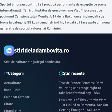
Sportul bihorean continuă să producă performanțe de excepție pe scena
internațională. Tânărul luptător de greco-romane Vlad Trip a urcat pe
podiumul Campionatului Mondial U17 de la Baku, cucerind medalia de
bronz la categoria 55 kg și demonstrând încă o dată că face parte din noua
generație de sportivi valoroși ai României.
stirideladambovita.ro
Știri de calitate din județul dambovita
Categorii
Știri recente
Actualitate
Tour de France Femmes: Demi
Vollering wins stage eight to
Bancul zilei
take lead for final day - BBC
Calendar Ortodox
Low Levels of This Vitamin Were
Citate
Just Linked to Dementia. Are You
Getting Enough? - AOL.com
Citatul zilei