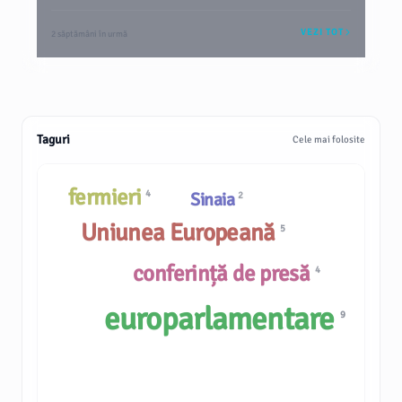
VEZI TOT
2 săptămâni în urmă
Taguri
Cele mai folosite
fermieri
4
Sinaia
2
Uniunea Europeană
5
conferință de presă
4
europarlamentare
9