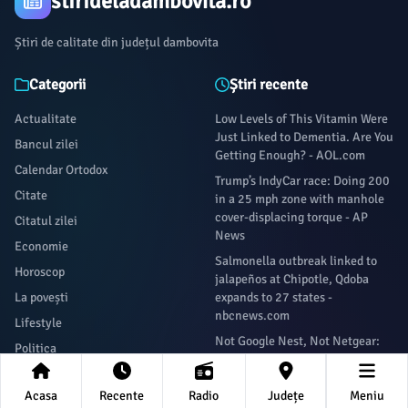
stirideladambovita.ro
Știri de calitate din județul dambovita
Categorii
Știri recente
Actualitate
Low Levels of This Vitamin Were
Just Linked to Dementia. Are You
Bancul zilei
Getting Enough? - AOL.com
Calendar Ortodox
Trump’s IndyCar race: Doing 200
Citate
in a 25 mph zone with manhole
cover-displacing torque - AP
Citatul zilei
News
Economie
Salmonella outbreak linked to
Horoscop
jalapeños at Chipotle, Qdoba
La povești
expands to 27 states -
nbcnews.com
Lifestyle
Not Google Nest, Not Netgear:
Politica
This Is Amazon's Best-Selling
Sanatate
Mesh Wi-Fi System - bgr.com
Acasa
Recente
Radio
Județe
Meniu
Social
Winners, Losers After Packers’