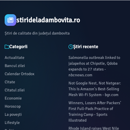
stirideladambovita.ro
Știri de calitate din județul dambovita
Categorii
Știri recente
Actualitate
Salmonella outbreak linked to
jalapeños at Chipotle, Qdoba
Bancul zilei
expands to 27 states -
Calendar Ortodox
nbcnews.com
Citate
Not Google Nest, Not Netgear:
This Is Amazon's Best-Selling
Citatul zilei
Mesh Wi-Fi System - bgr.com
Economie
Winners, Losers After Packers’
Horoscop
First Full-Pads Practice of
La povești
Training Camp - Sports
Illustrated
Lifestyle
Rhode Island raises West Nile