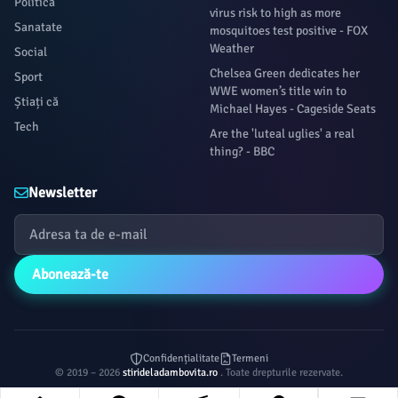
Politica
virus risk to high as more
Sanatate
mosquitoes test positive - FOX
Weather
Social
Chelsea Green dedicates her
Sport
WWE women’s title win to
Știați că
Michael Hayes - Cageside Seats
Tech
Are the 'luteal uglies' a real
thing? - BBC
Newsletter
Abonează-te
Confidențialitate
Termeni
© 2019 – 2026
stirideladambovita.ro
. Toate drepturile rezervate.