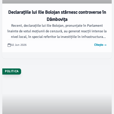
Declarațiile lui Ilie Bolojan stârnesc controverse în
Dâmbovița
Recent, declarațiile lui Ilie Bolojan, pronunțate în Parlament
înainte de votul moțiunii de cenzură, au generat reacții intense la
nivel local, în special referitor la investițiile în infrastructura
sportivă din Târgoviște. Potrivit damboviteanul.com, Bolojan a
02 Jun 2026
Citește
criticat modul în care sunt finanțate anumite proiecte în
România, menționând cazul municipiului Târgoviște.
POLITICA