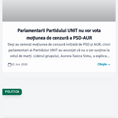
Parlamentarii Partidului UNIT nu vor vota
moțiunea de cenzură a PSD-AUR
Deși au semnat moțiunea de cenzură inițiată de PSD și AUR, cinci
parlamentari ai Partidului UNIT au anunțat că nu o vor susține la
votul de marți. Liderul grupului, Aurora-Tasica Simu, a explicat
motivele acestei decizii în cadrul unei conferințe de presă,
02 Jun 2026
Citește
conform damboviteanul.com.
POLITICA