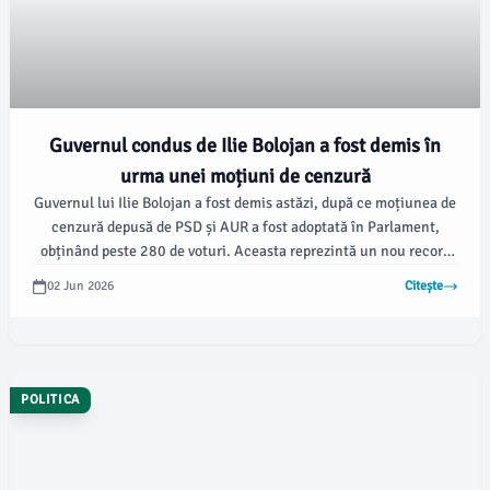
Guvernul condus de Ilie Bolojan a fost demis în
urma unei moțiuni de cenzură
Guvernul lui Ilie Bolojan a fost demis astăzi, după ce moțiunea de
cenzură depusă de PSD și AUR a fost adoptată în Parlament,
obținând peste 280 de voturi. Aceasta reprezintă un nou record
pentru o astfel de procedură în legislativul românesc, iar
02 Jun 2026
Citește
demersul deschide calea pentru o nouă perioadă de negocieri și
consultări pentru formarea unui nou Guvern, într-un context
politic tensionat.
POLITICA