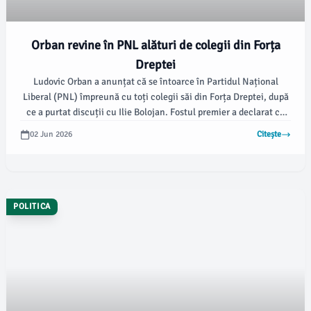
Orban revine în PNL alături de colegii din Forța
Dreptei
Ludovic Orban a anunțat că se întoarce în Partidul Național
Liberal (PNL) împreună cu toți colegii săi din Forța Dreptei, după
ce a purtat discuții cu Ilie Bolojan. Fostul premier a declarat că
situația economică actuală și tensiunile generate de PNL l-au
02 Jun 2026
Citește
convins să facă această alegere, conform damboviteanul.com.
POLITICA