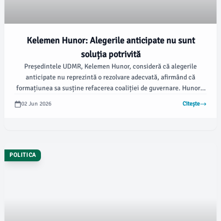
Kelemen Hunor: Alegerile anticipate nu sunt
soluția potrivită
Președintele UDMR, Kelemen Hunor, consideră că alegerile
anticipate nu reprezintă o rezolvare adecvată, afirmând că
formațiunea sa susține refacerea coaliției de guvernare. Hunor a
subliniat problemele care ar putea apărea dacă AUR ar face parte
02 Jun 2026
Citește
dintr-un viitor guvern.
POLITICA