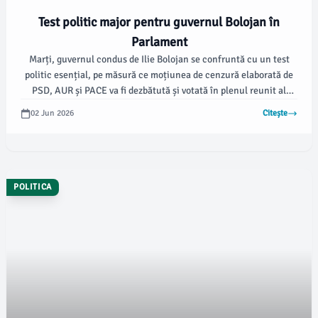
Test politic major pentru guvernul Bolojan în
Parlament
Marți, guvernul condus de Ilie Bolojan se confruntă cu un test
politic esențial, pe măsură ce moțiunea de cenzură elaborată de
PSD, AUR și PACE va fi dezbătută și votată în plenul reunit al
Parlamentului, începând cu ora 11. Dacă cel puțin 233 de
02 Jun 2026
Citește
parlamentari își vor exprima votul în favoarea acesteia, guvernul
va fi demis, conform datelor furnizate de damboviteanul.com.
POLITICA