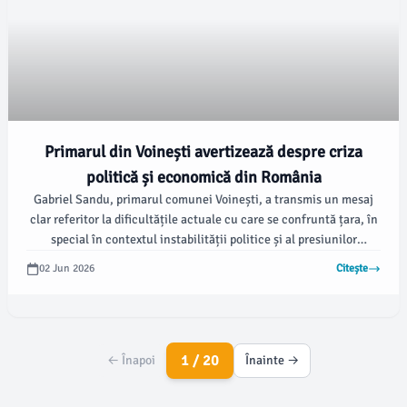
Primarul din Voinești avertizează despre criza
politică și economică din România
Gabriel Sandu, primarul comunei Voinești, a transmis un mesaj
clar referitor la dificultățile actuale cu care se confruntă țara, în
special în contextul instabilității politice și al presiunilor
economice. Potrivit damboviteanul.com, edilul a subliniat
02 Jun 2026
Citește
provocările resimțite la nivel național, generate de creșterea
prețurilor și de tensiunile în sfera guvernamentală.
1 / 20
← Înapoi
Înainte →