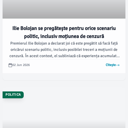
Ilie Bolojan se pregătește pentru orice scenariu
politic, inclusiv moțiunea de cenzură
Premierul Ilie Bolojan a declarat joi că este pregătit să facă față
oricărui scenariu politic, inclusiv posibilei treceri a moțiunii de
cenzură. În acest context, el subliniază că experiența acumulată
în funcțiile publice și susținerea primită îi oferă motivația de a
02 Jun 2026
Citește
continua implicarea sa în viața politică, conform
damboviteanul.com.
POLITICA