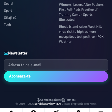
Social
Winners, Losers After Packers’
First Full-Pads Practice of
Sport
Training Camp - Sports
Știați că
Illustrated
Tech
Rhode Island raises West Nile
virus risk to high as more
mosquitoes test positive - FOX
Weather
Newsletter
Abonează-te
Confidențialitate
Termeni
© 2019 – 2026
stirideladambovita.ro
. Toate drepturile rezervate.