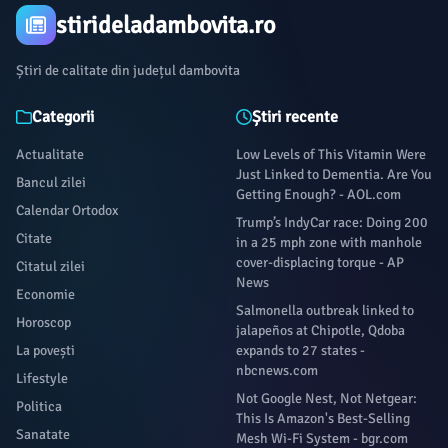
stirideladambovita.ro
Știri de calitate din județul dambovita
Categorii
Știri recente
Actualitate
Low Levels of This Vitamin Were
Just Linked to Dementia. Are You
Bancul zilei
Getting Enough? - AOL.com
Calendar Ortodox
Trump’s IndyCar race: Doing 200
Citate
in a 25 mph zone with manhole
cover-displacing torque - AP
Citatul zilei
News
Economie
Salmonella outbreak linked to
Horoscop
jalapeños at Chipotle, Qdoba
La povești
expands to 27 states -
nbcnews.com
Lifestyle
Not Google Nest, Not Netgear:
Politica
This Is Amazon's Best-Selling
Sanatate
Mesh Wi-Fi System - bgr.com