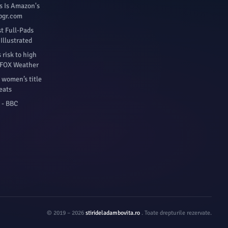
s Is Amazon's
 bgr.com
st Full-Pads
Illustrated
 risk to high
- FOX Weather
women’s title
eats
? - BBC
© 2019 – 2026
stirideladambovita.ro
. Toate drepturile rezervate.