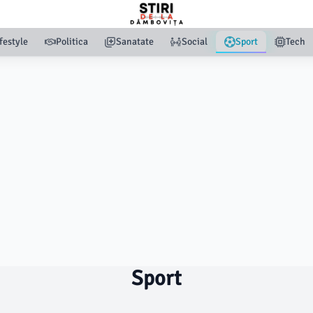
festyle
Politica
Sanatate
Social
Sport
Tech
Sport