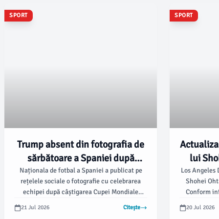
SPORT
SPORT
Trump absent din fotografia de
Actualiza
sărbătoare a Spaniei după
lui Sho
câștigarea Cupei Mondiale
Dodgers,
Naționala de fotbal a Spaniei a publicat pe
Los Angeles D
rețelele sociale o fotografie cu celebrarea
Shohei Ohta
t
echipei după câștigarea Cupei Mondiale
Conform inf
2026, duminică, 19 iulie. Absent din
managerul Do
21 Jul 2026
Citește
20 Jul 2026
fotografie a fost președintele Statelor Unite,
că Ohtani