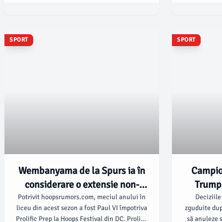
Donald Trump, care, conform usatoday.com, a
miercuri împo
ajutat la prezentarea trofeului echipei
va fi oprit 
Spaniei după victoria acesteia cu 1-0 în fața
din cauza 
Argentinei.
potr
SPORT
SPORT
Wembanyama de la Spurs ia în
Campio
considerare o extensie non-
Trump,
maximală?
Potrivit hoopsrumors.com, meciul anului în
Deciziile
liceu din acest sezon a fost Paul VI împotriva
zguduite dup
Prolific Prep la Hoops Festival din DC. Prolific
să anuleze 