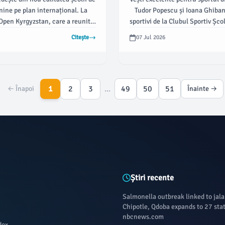
național U14
nine pe plan internațional. La
Tudor Popescu și Ioana Ghibanu
Open Kyrgyzstan, care a reunit
sportivi de la Clubul Sportiv Șco
e de top din întreaga lume,
au fost incluși în loturile nați
Citește
07 Jul 2026
le țării noastre s-au evidențiat,
României, conform dambovit
podium de patru ori, conform
damboviteanul.com.
1
2
3
...
49
50
51
← Înapoi
Înainte →
Știri recente
Salmonella outbreak linked to jal
Chipotle, Qdoba expands to 27 stat
nbcnews.com
dox