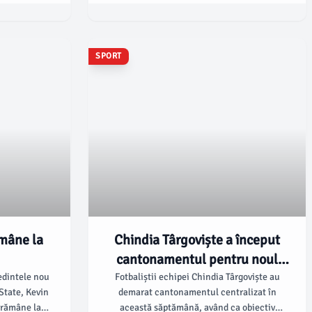
tidă în care
câștigat o medalie de aur și una de bronz,
ana Fever.
evidențiind talentul și determinarea
sportivilor în competiția europeană.
SPORT
mâne la
Chindia Târgoviște a început
cantonamentul pentru noul
sezon competițional
dintele nou
Fotbaliștii echipei Chindia Târgoviște au
 State, Kevin
demarat cantonamentul centralizat în
 rămâne la
această săptămână, având ca obiectiv