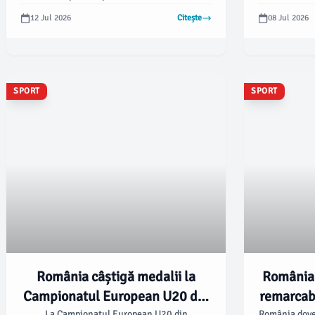
a avut o echipă puternică, cu viitori jucători
jucătorul
12 Jul 2026
Citește
08 Jul 2026
în top 10, precum Caleb Holt (Arizona), Bruce
Această inter
Branch (BYU) și viitorul superstar Nas
nu este c
Anderson, în timp ce Jordan Smith Jr.
SPORT
SPORT
România câștigă medalii la
România 
Campionatul European U20 din
remarcab
La Campionatul European U20 din
România doved