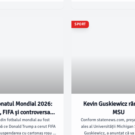
triva Philadelphia Phillies și că
puțin de 24 de ore după o par
din aruncări pe termen nedefinit
echipa a fost învinsă de Indi
iritației la genunchiul stâng,
ivit bleacherreport.com.
SPORT
natul Mondial 2026:
Kevin Guskiewicz ră
 FIFA și controversa
MSU
Balogun
 din fotbalul mondial au fost
Conform statenews.com, preșe
ă ce Donald Trump a cerut FIFA
ales al Universității Michigan
suspendarea cu cartonaș roșu a
Guskiewicz, a anunțat că va