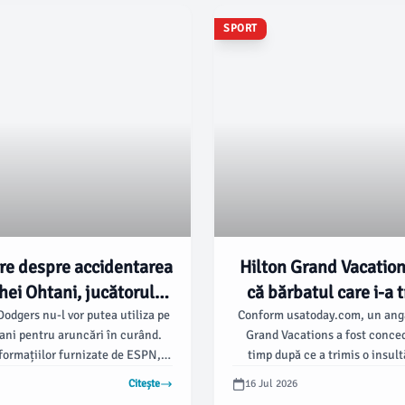
SPORT
re despre accidentarea
Hilton Grand Vacatio
hei Ohtani, jucătorul
că bărbatul care i-a t
 oprit din aruncări pe
Chelsea Gray un insult
odgers nu-l vor putea utiliza pe
Conform usatoday.com, un anga
ni pentru aruncări în curând.
Grand Vacations a fost conced
ermen nedefinit
fost concedia
ormațiilor furnizate de ESPN,
timp după ce a trimis o insult
dgers, Dave Roberts, a anunțat
rețelele sociale jucătoarei Chel
Citește
16 Jul 2026
 va rata startul programat de
Las Vegas Aces. Incidentul a av