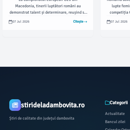
Macedonia
Macedonia, tinerii luptători români au
lupte femi
demonstrat talent și determinare, reușind să
competiția 
obțină două medalii de bronz. Potrivit
sportiv
07 Jul 2026
Citește
07 Jul 2026
damboviteanul.com, sportivii au impresionat
reprezentante
cu evoluții spectaculoase, confirmând că
urcând pe 
viitorul acestui sport este promițător pentru
România.
Categorii
stirideladambovita.ro
Actualitate
Știri de calitate din județul dambovita
Bancul zilei
Calendar Orto