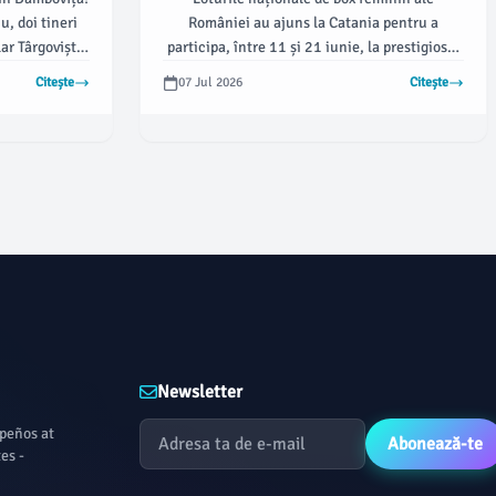
, doi tineri
României au ajuns la Catania pentru a
lar Târgoviște,
participa, între 11 și 21 iunie, la prestigiosul
onale U14 ale
International Training Camp & Mediterranean
Citește
07 Jul 2026
Citește
eanul.com.
Tournament. Conform damboviteanul.com,
acest eveniment reunește unele dintre cele
mai talentate sportive din boxul european,
oferind o oportunitate valoroasă pentru
boxerele tricolore de a-și testa abilitățile
înainte de competițiile internaționale.
Newsletter
apeños at
Abonează-te
es -