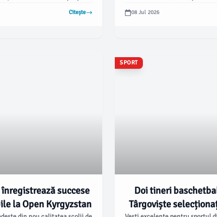
ui american Folarin Balogun.
instituție, după ce a anunțat a
Citește
08 Jul 2026
venție a generat indignare, însă
pleca pentru o poziție sim
omplet lipsită de precedent.
Universitatea Clemson. Într-
adresată comunității, Gus
menționat incertitudinea genera
sa de a reflecta asupra angaja
SPORT
față de MSU.
înregistrează succese
Doi tineri baschetbal
ile la Open Kyrgyzstan
Târgoviște selecționaț
ește din nou calitatea școlii de
Vești excelente pentru sportul 