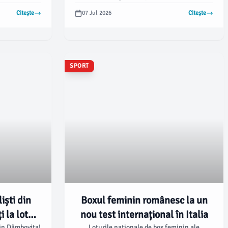
nterior că va
principal construirea unei formații
Citește
07 Jul 2026
Citește
ilară la
competitive pentru sezonul viitor. Potrivit
o scrisoare
damboviteanul.com, clubul se află în
kiewicz a
perioada de pregătire la baza sportivă de la
tă și dorința
Buftea, unde echipa se concentrează pe
mentului său
acumulările fizice și omogenizare.
SPORT
iști din
Boxul feminin românesc la un
i la lotul
nou test internațional în Italia
din Dâmbovița!
Loturile naționale de box feminin ale