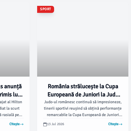
SPORT
ns anunță
România strălucește la Cupa
rimis lui
Europeană de Juniori la Judo
 rasial a
din Ungaria
jat al Hilton
Judo-ul românesc continuă să impresioneze,
iat la scurt
tinerii sportivi reușind să obțină performanțe
t
ă rasială pe
remarcabile la Cupa Europeană de Juniori
sea Gray de la
desfășurată la Paks, Ungaria. Potrivit
Citește
13 Jul 2026
Citește
ut loc la mai
damboviteanul.com, delegația României a