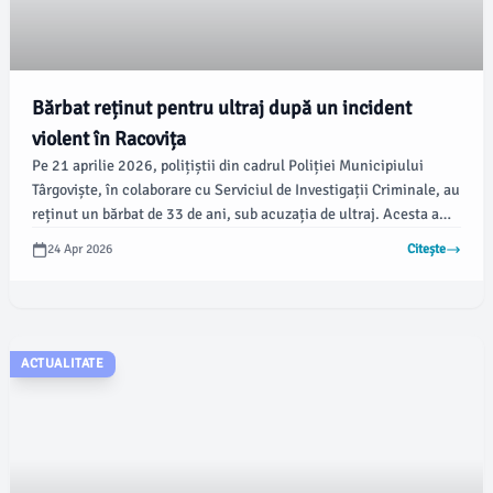
Bărbat reținut pentru ultraj după un incident
violent în Racovița
Pe 21 aprilie 2026, polițiștii din cadrul Poliției Municipiului
Târgoviște, în colaborare cu Serviciul de Investigații Criminale, au
reținut un bărbat de 33 de ani, sub acuzația de ultraj. Acesta a
fost arestat pentru 24 de ore, iar ulterior, pe 22 aprilie, a primit
24 Apr 2026
Citește
un mandat de arestare preventivă pentru 30 de zile, conform
datelor furnizate de damboviteanul.com.
ACTUALITATE