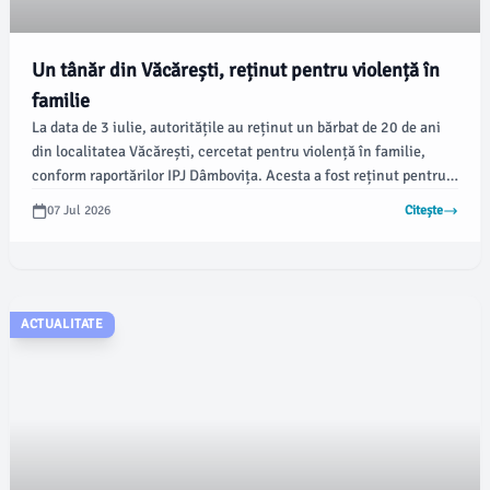
Un tânăr din Văcărești, reținut pentru violență în
familie
La data de 3 iulie, autoritățile au reținut un bărbat de 20 de ani
din localitatea Văcărești, cercetat pentru violență în familie,
conform raportărilor IPJ Dâmbovița. Acesta a fost reținut pentru
24 de ore, în urma unui probatoriu realizat de polițiștii Secției 1
07 Jul 2026
Citește
Poliție Rurală Târgoviște sub coordonarea unui procuror.
ACTUALITATE