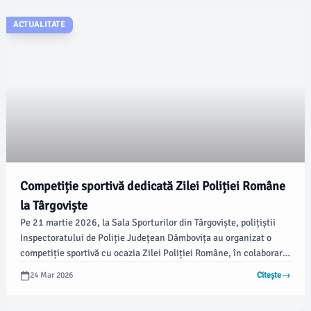
combină educația cu expresia artistică.
ACTUALITATE
Competiție sportivă dedicată Zilei Poliției Române
la Târgoviște
Pe 21 martie 2026, la Sala Sporturilor din Târgoviște, polițiștii
Inspectoratului de Poliție Județean Dâmbovița au organizat o
competiție sportivă cu ocazia Zilei Poliției Române, în colaborare
cu Fundația „SPORTIS” Târgoviște și Direcția Județeană pentru
24 Mar 2026
Citește
Sport Dâmbovița. Evenimentul a avut ca scop promovarea
prevenirii violenței în rândul tinerilor, sub deviza: „În școală, în