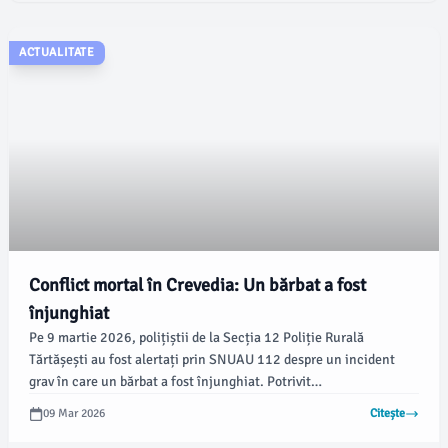
sport și în viață – FII FAIRPLAY!
ACTUALITATE
Conflict mortal în Crevedia: Un bărbat a fost
înjunghiat
Pe 9 martie 2026, polițiștii de la Secția 12 Poliție Rurală
Tărtășești au fost alertați prin SNUAU 112 despre un incident
grav în care un bărbat a fost înjunghiat. Potrivit
damboviteanul.com, primele cercetări arată că incidentul a avut
09 Mar 2026
Citește
loc între doi bărbați de 39 și 46 de ani în comuna Crevedia.