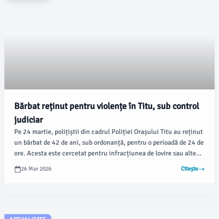
Bărbat reținut pentru violențe în Titu, sub control
judiciar
Pe 24 martie, polițiștii din cadrul Poliției Orașului Titu au reținut
un bărbat de 42 de ani, sub ordonanță, pentru o perioadă de 24 de
ore. Acesta este cercetat pentru infracțiunea de lovire sau alte
violențe, conform informării procurorului din cadrul Parchetului
26 Mar 2026
Citește
de pe lângă Judecătoria Răcari.