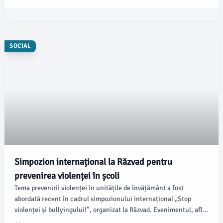
coordonat de un procuror de la Parchetul de pe lângă Judecătoria
Târgoviște.
SOCIAL
Simpozion internațional la Răzvad pentru
prevenirea violenței în școli
Tema prevenirii violenței în unitățile de învățământ a fost
abordată recent în cadrul simpozionului internațional „Stop
violenței și bullyingului!”, organizat la Răzvad. Evenimentul, aflat
la cea de-a șasea ediție, a avut loc la Școala Gimnazială Răzvad,