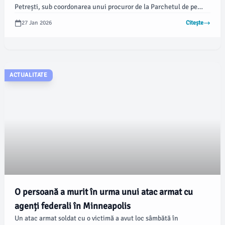
Petrești, sub coordonarea unui procuror de la Parchetul de pe
lângă Judecătoria Găești, fiind investigat pentru infracțiunea de
27 Jan 2026
Citește
violență în familie, notează damboviteanul.com.
ACTUALITATE
O persoană a murit în urma unui atac armat cu
agenți federali în Minneapolis
Un atac armat soldat cu o victimă a avut loc sâmbătă în