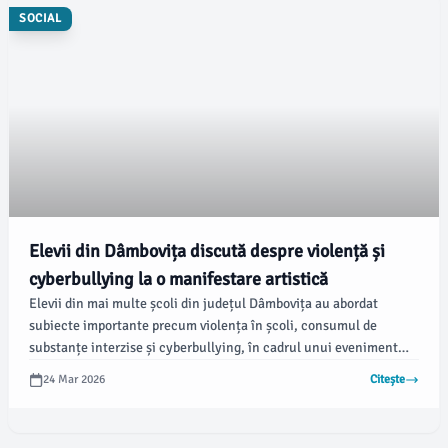
SOCIAL
Elevii din Dâmbovița discută despre violență și
cyberbullying la o manifestare artistică
Elevii din mai multe școli din județul Dâmbovița au abordat
subiecte importante precum violența în școli, consumul de
substanțe interzise și cyberbullying, în cadrul unui eveniment
organizat recent de Inspectoratul de Poliție Județean Dâmbovița.
24 Mar 2026
Citește
Conform damboviteanul.com, manifestarea s-a desfășurat pe
scena Teatrului „Tony Bulandra” din Târgoviște, făcând parte din
proiectul „Învățăm și ne bucurăm de Ziua Poliției Române”, care