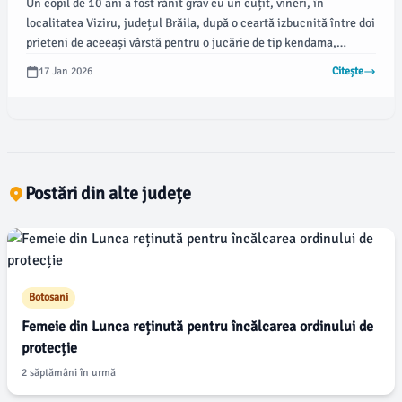
Un copil de 10 ani a fost rănit grav cu un cuțit, vineri, în
localitatea Viziru, județul Brăila, după o ceartă izbucnită între doi
prieteni de aceeași vârstă pentru o jucărie de tip kendama,
potrivit informațiilor pe care le transmite Monitorul de Galați.
17 Jan 2026
Citește
Incidentul a avut loc într-un context tensionat, iar unul dintre
băieți a fost transportat de urgență la spital.
Postări din alte județe
Botosani
Femeie din Lunca reținută pentru încălcarea ordinului de
protecție
2 săptămâni în urmă