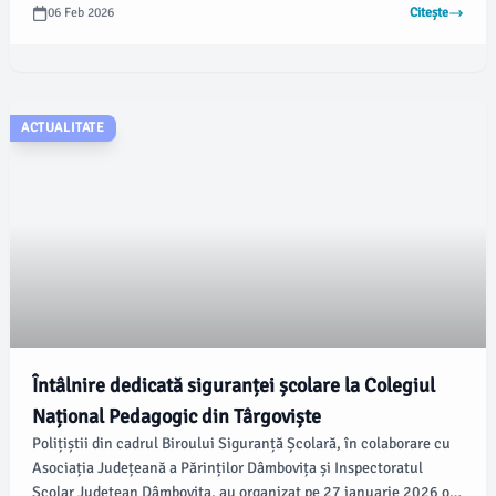
suspectați de mai multe infracțiuni, inclusiv lovire sau alte
06 Feb 2026
Citește
violențe, nerespectarea regimului armelor și munițiilor, precum și
uz de armă fără drept, conform informațiilor transmise.
ACTUALITATE
Întâlnire dedicată siguranței școlare la Colegiul
Național Pedagogic din Târgoviște
Polițiștii din cadrul Biroului Siguranță Școlară, în colaborare cu
Asociația Județeană a Părinților Dâmbovița și Inspectoratul
Școlar Județean Dâmbovița, au organizat pe 27 ianuarie 2026 o