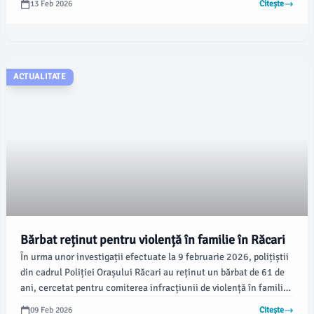
13 Feb 2026
Citește
în colaborare cu administrația locală, conform
damboviteanul.com.
ACTUALITATE
Bărbat reținut pentru violență în familie în Răcari
În urma unor investigații efectuate la 9 februarie 2026, polițiștii
din cadrul Poliției Orașului Răcari au reținut un bărbat de 61 de
ani, cercetat pentru comiterea infracțiunii de violență în familie.
Măsura a fost dispusă pe baza probatoriului administrat sub
09 Feb 2026
Citește