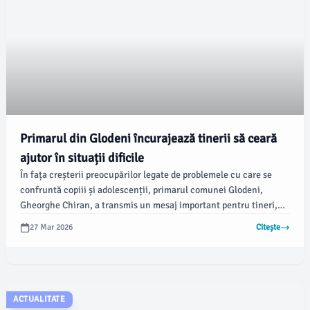
Primarul din Glodeni încurajează tinerii să ceară
ajutor în situații dificile
În fața creșterii preocupărilor legate de problemele cu care se
confruntă copiii și adolescenții, primarul comunei Glodeni,
Gheorghe Chiran, a transmis un mesaj important pentru tineri,
îndemnându-i să ceară ajutor în momente de dificultate. Conform
27 Mar 2026
Citește
damboviteanul.com, edilul a subliniat gravitatea cazurilor de
neglijare, discriminare și violență.
ACTUALITATE