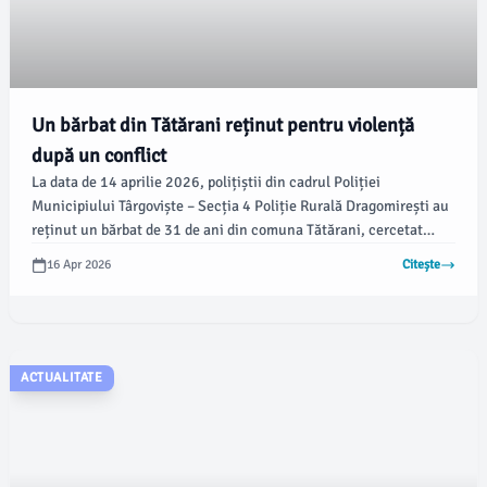
Un bărbat din Tătărani reținut pentru violență
după un conflict
La data de 14 aprilie 2026, polițiștii din cadrul Poliției
Municipiului Târgoviște – Secția 4 Poliție Rurală Dragomirești au
reținut un bărbat de 31 de ani din comuna Tătărani, cercetat
pentru infracțiunea de lovirea sau alte violențe. Informațiile
16 Apr 2026
Citește
provin de la damboviteanul.com, care menționează că reținerea a
fost realizată sub coordonarea unui procuror de la Parchetul de
pe lângă Judecătoria Târgoviște.
ACTUALITATE