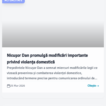
ACTUALITATE
Nicușor Dan promulgă modificări importante
privind violența domestică
Președintele Nicușor Dan a semnat miercuri modificările legii ce
vizează prevenirea și combaterea violenței domestice,
introducând termene precise pentru comunicarea ordinului de
protecție și noi responsabilități pentru autorități. Aceste
25 Mar 2026
Citește
reglementări sunt menite să îmbunătățească protecția victimelor
agresate, conform informațiilor publicate de damboviteanul.com.