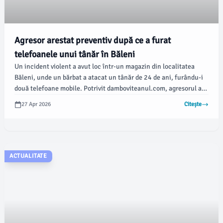
Agresor arestat preventiv după ce a furat
telefoanele unui tânăr în Băleni
Un incident violent a avut loc într-un magazin din localitatea
Băleni, unde un bărbat a atacat un tânăr de 24 de ani, furându-i
două telefoane mobile. Potrivit damboviteanul.com, agresorul a
fost arestat preventiv pentru 30 de zile, în urma deciziei
27 Apr 2026
Citește
judecătorului de drepturi și libertăți.
ACTUALITATE