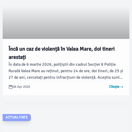
Încă un caz de violență în Valea Mare, doi tineri
arestați
În data de 6 martie 2026, polițiștii din cadrul Secției 8 Poliție
Rurală Valea Mare au reținut, pentru 24 de ore, doi tineri, de 25 și
27 de ani, cercetați pentru infracțiuni de violență. Aceștia sunt
suspectați de lovirea sau alte violențe și tulburarea ordinii și
08 Apr 2026
Citește
liniștii publice, conform informațiilor oferite de Parchetul de pe
lângă Judecătoria Găești.
ACTUALITATE