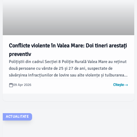
Conflicte violente în Valea Mare: Doi tineri arestați
preventiv
Polițiștii din cadrul Secției 8 Poliție Rurală Valea Mare au reținut
două persoane cu vârste de 25 și 27 de ani, suspectate de
săvârșirea infracțiunilor de lovire sau alte violențe și tulburarea
ordinii și liniștii publice. Acțiunea a avut loc în urma cercetărilor
09 Apr 2026
Citește
efectuate sub coordonarea unui procuror de la Parchetul de pe
lângă Judecătoria Găești, potrivit damboviteanul.com.
ACTUALITATE