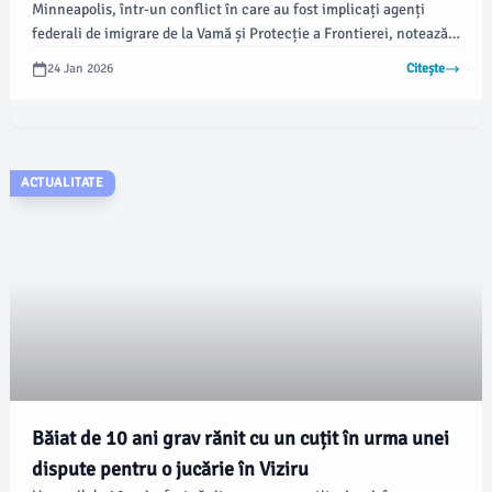
Minneapolis, într-un conflict în care au fost implicați agenți
federali de imigrare de la Vamă și Protecție a Frontierei, notează
CBS News. Guvernatorul statului Minnesota, Tim Walz, a cerut
24 Jan 2026
Citește
oprirea operațiunii, exprimându-și îngrijorarea față de violența
agenților.
ACTUALITATE
Băiat de 10 ani grav rănit cu un cuțit în urma unei
dispute pentru o jucărie în Viziru