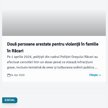
Două persoane arestate pentru violență în familie
în Răcari
Pe 1 aprilie 2026, polițiști din cadrul Poliției Orașului Răcari au
efectuat cercetări într-un dosar penal ce vizează infracțiuni
grave, inclusiv tentativă de omor și tulburarea ordinii publice.
Conform damboviteanul.com, acest dosar a fost deschis în urma
04 Apr 2026
Citește
unei ordonanțe de delegare emisă de Parchetul de pe lângă
Tribunalul Dâmbovița.
SOCIAL