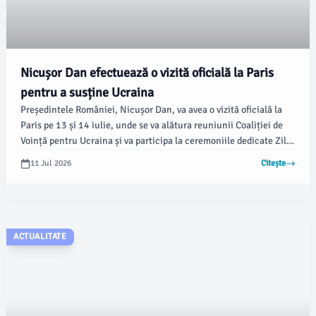
Nicușor Dan efectuează o vizită oficială la Paris
pentru a susține Ucraina
Președintele României, Nicușor Dan, va avea o vizită oficială la
Paris pe 13 și 14 iulie, unde se va alătura reuniunii Coaliției de
Voință pentru Ucraina și va participa la ceremoniile dedicate Zilei
Naționale a Republicii Franceze. Vizita este realizată la invitația
11 Jul 2026
Citește
președintelui Franței, Emmanuel Macron, conform
comunicatului Administrației Prezidențiale.
ACTUALITATE