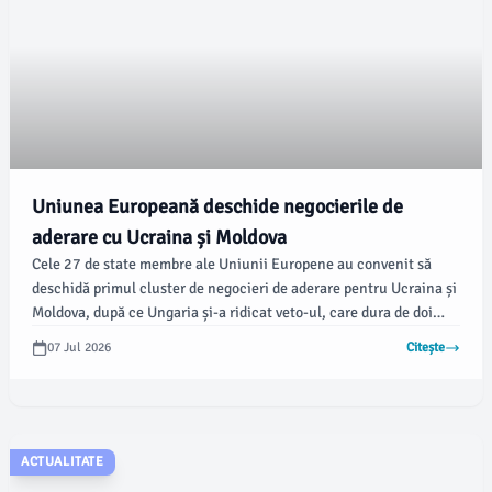
Uniunea Europeană deschide negocierile de
aderare cu Ucraina și Moldova
Cele 27 de state membre ale Uniunii Europene au convenit să
deschidă primul cluster de negocieri de aderare pentru Ucraina și
Moldova, după ce Ungaria și-a ridicat veto-ul, care dura de doi
ani. Această decizie marchează un pas semnificativ în procesul
07 Jul 2026
Citește
de integrare europeană pentru cele două țări, conform
damboviteanul.com.
ACTUALITATE