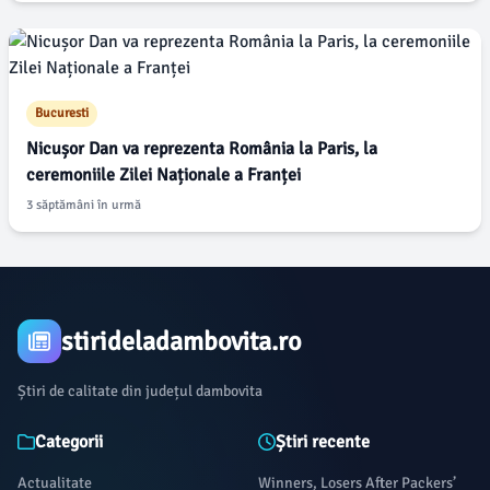
Bucuresti
Nicușor Dan va reprezenta România la Paris, la
ceremoniile Zilei Naționale a Franței
3 săptămâni în urmă
stirideladambovita.ro
Știri de calitate din județul dambovita
Categorii
Știri recente
Actualitate
Winners, Losers After Packers’