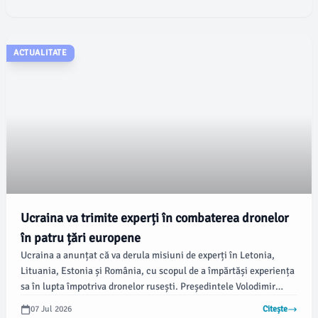
ACTUALITATE
Ucraina va trimite experți în combaterea dronelor
în patru țări europene
Ucraina a anunțat că va derula misiuni de experți în Letonia,
Lituania, Estonia și România, cu scopul de a împărtăși experiența
sa în lupta împotriva dronelor rusești. Președintele Volodimir
Zelenski a făcut aceste declarații într-o conferință de presă
07 Jul 2026
Citește
comună cu secretarul general al NATO, Mark Rutte, la Kiev, pe 3