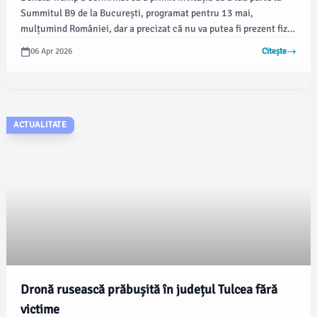
Summitul B9 de la București, programat pentru 13 mai,
mulțumind României, dar a precizat că nu va putea fi prezent fizic
la eveniment, conform surselor diplomatice citate de Digi24.ro.
06 Apr 2026
Citește
În locul său, este așteptat secretarul de stat Marco Rubio să
reprezinte Statele Unite la reuniune.
ACTUALITATE
Dronă rusească prăbușită în județul Tulcea fără
victime