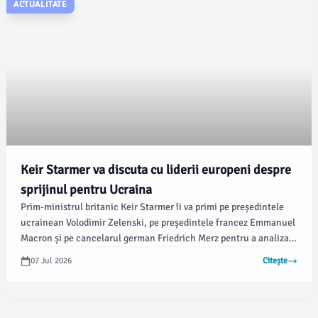
ACTUALITATE
Keir Starmer va discuta cu liderii europeni despre
sprijinul pentru Ucraina
Prim-ministrul britanic Keir Starmer îi va primi pe președintele
ucrainean Volodimir Zelenski, pe președintele francez Emmanuel
Macron și pe cancelarul german Friedrich Merz pentru a analiza
sprijinul continuu acordat Ucrainei. Vizita celor trei lideri în
07 Jul 2026
Citește
Regatul Unit este programată pentru duminică, conform unor
surse oficiale de la Downing Street.