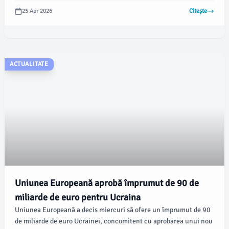
fiecare tabără, în total 386. Potrivit datelor emirateze, numărul
25 Apr 2026
Citește
total de prizonieri schimbați prin această mediere a ajuns la
6.691 de la începutul crizei.
ACTUALITATE
Uniunea Europeană aprobă împrumut de 90 de
miliarde de euro pentru Ucraina
Uniunea Europeană a decis miercuri să ofere un împrumut de 90
de miliarde de euro Ucrainei, concomitent cu aprobarea unui nou