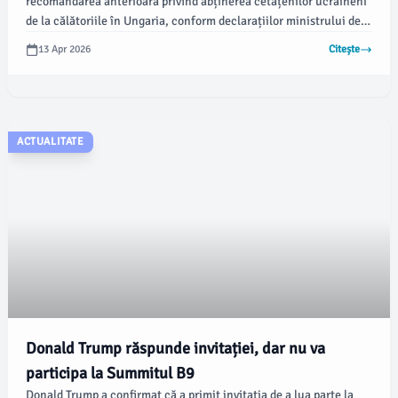
recomandarea anterioară privind abținerea cetățenilor ucraineni
de la călătoriile în Ungaria, conform declarațiilor ministrului de
externe Andrii Sybiha. Această decizie vine în urma încheierii
13 Apr 2026
Citește
campaniei electorale din Ungaria, considerată plină de
manipulări legate de Ucraina.
ACTUALITATE
Donald Trump răspunde invitației, dar nu va
participa la Summitul B9
Donald Trump a confirmat că a primit invitația de a lua parte la