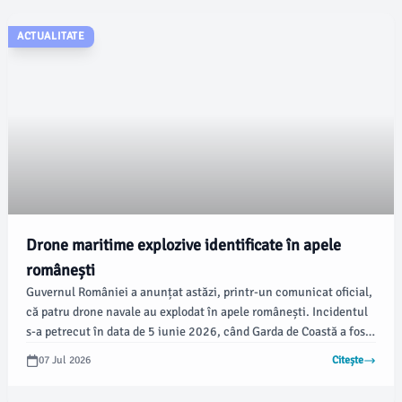
ACTUALITATE
Drone maritime explozive identificate în apele
românești
Guvernul României a anunțat astăzi, printr-un comunicat oficial,
că patru drone navale au explodat în apele românești. Incidentul
s-a petrecut în data de 5 iunie 2026, când Garda de Coastă a fost
alertată cu privire la un obiect plutitor suspect, posibil dronă,
07 Jul 2026
Citește
observat în Dana 78, Portul Constanța.