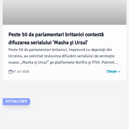
Peste 50 de parlamentari britanici contestă
difuzarea serialului 'Masha și Ursul'
Peste 50 de parlamentari britanici, împreună cu deputați din
Ucraina, au solicitat revizuirea difuzării serialului de animație
rusesc „Masha și Ursul” pe platformele Netflix și ITVX. Potrivit
damboviteanul.com, deputatul liberal-democrat Tom Gordon a
07 Jul 2026
Citește
ridicat această problemă în Parlament, argumentând că acest
desen animat este perceput ca un instrument de propagandă pro-
Kremlin.
ACTUALITATE