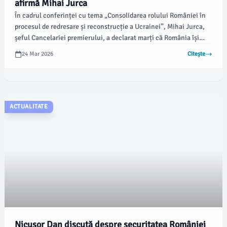
afirmă Mihai Jurca
În cadrul conferinței cu tema „Consolidarea rolului României în
procesul de redresare și reconstrucție a Ucrainei”, Mihai Jurca,
șeful Cancelariei premierului, a declarat marți că România își
propune să participe activ la programul de redresare și
24 Mar 2026
Citește
reconstrucție a Ucrainei. Evenimentul, organizat de Guvern în
parteneriat cu Grupul Băncii Mondiale, a avut loc la Palatul
Victoria și a reunit oficiali guvernamentali, mediul asociativ și de
afaceri.
ACTUALITATE
Nicuşor Dan discută despre securitatea României