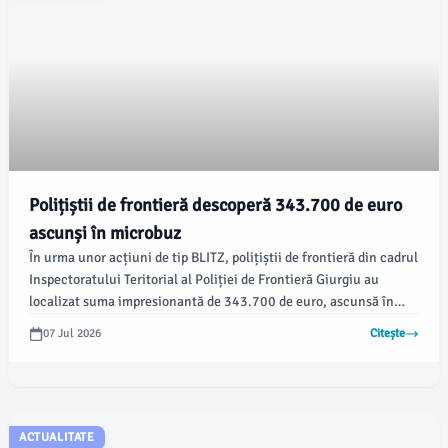
Polițiștii de frontieră descoperă 343.700 de euro
ascunși în microbuz
În urma unor acțiuni de tip BLITZ, polițiștii de frontieră din cadrul
Inspectoratului Teritorial al Poliției de Frontieră Giurgiu au
localizat suma impresionantă de 343.700 de euro, ascunsă în
compartimente special amenajate ale unui microbuz. Șoferul, un
07 Jul 2026
Citește
cetățean ucrainean, era căutat de autoritățile din Ucraina pentru
arestare, conform damboviteanul.com.
ACTUALITATE