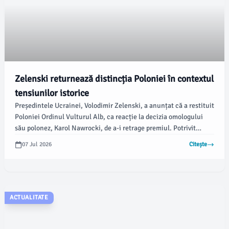
Zelenski returnează distincția Poloniei în contextul
tensiunilor istorice
Președintele Ucrainei, Volodimir Zelenski, a anunțat că a restituit
Poloniei Ordinul Vulturul Alb, ca reacție la decizia omologului
său polonez, Karol Nawrocki, de a-i retrage premiul. Potrivit
damboviteanul.com, această situație a fost amplificată de
07 Jul 2026
Citește
recentele tensiuni generate de redenumirea unei unități a
armatei ucrainene, ceea ce a dus la nemulțumiri în Polonia.
ACTUALITATE