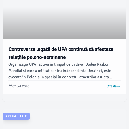
Controversa legată de UPA continuă să afecteze
relațiile polono-ucrainene
Organizația UPA, activă în timpul celui de-al Doilea Război
Mondial și care a militat pentru independența Ucrainei, este
evocată în Polonia în special în contextul atacurilor asupra
civililor polonezi din Volânia, un capitol tragic din istoria comună.
07 Jul 2026
Citește
Potrivit informațiilor de la damboviteanul.com, președintele
Poloniei a subliniat necesitatea de a nu uita aceste crime.
ACTUALITATE