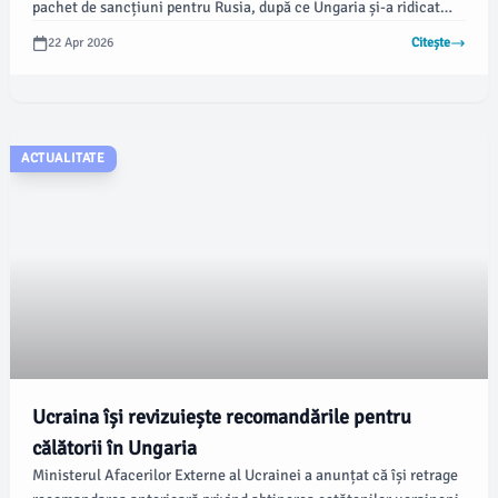
pachet de sancțiuni pentru Rusia, după ce Ungaria și-a ridicat
veto-ul. Anunțul a fost făcut de președinția cipriotă a blocului
22 Apr 2026
Citește
comunitar.
ACTUALITATE
Ucraina își revizuiește recomandările pentru
călătorii în Ungaria
Ministerul Afacerilor Externe al Ucrainei a anunțat că își retrage