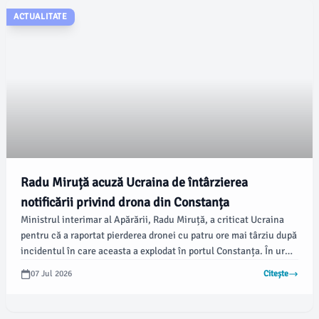
ACTUALITATE
Radu Miruță acuză Ucraina de întârzierea
notificării privind drona din Constanța
Ministrul interimar al Apărării, Radu Miruță, a criticat Ucraina
pentru că a raportat pierderea dronei cu patru ore mai târziu după
incidentul în care aceasta a explodat în portul Constanța. În urma
acestei situații, oficialul român a solicitat autorităților ucrainene
07 Jul 2026
Citește
să comunice imediat când pierd controlul asupra dronelor,
conform damboviteanul.com.