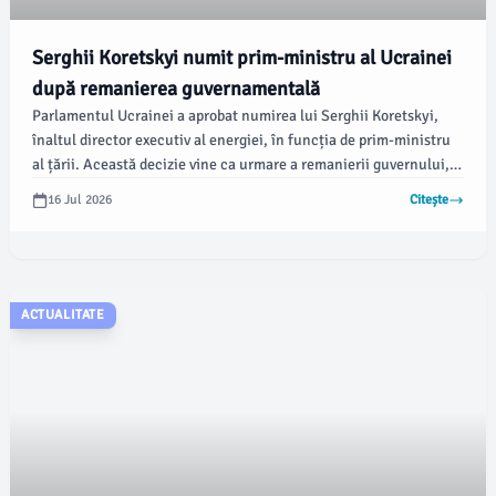
Serghii Koretskyi numit prim-ministru al Ucrainei
după remanierea guvernamentală
Parlamentul Ucrainei a aprobat numirea lui Serghii Koretskyi,
înaltul director executiv al energiei, în funcția de prim-ministru
al țării. Această decizie vine ca urmare a remanierii guvernului,
efectuată de președintele Volodimir Zelenski, conform
16 Jul 2026
Citește
damboviteanul.com.
ACTUALITATE