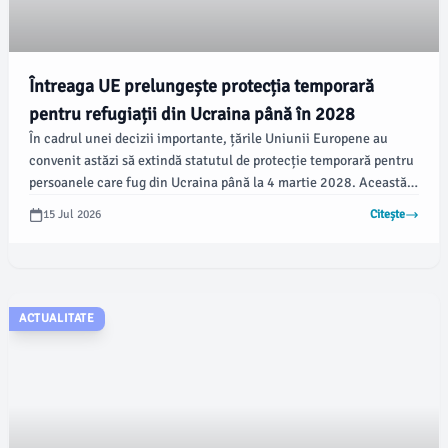
Întreaga UE prelungește protecția temporară
pentru refugiații din Ucraina până în 2028
În cadrul unei decizii importante, țările Uniunii Europene au
convenit astăzi să extindă statutul de protecție temporară pentru
persoanele care fug din Ucraina până la 4 martie 2028. Această
decizie subliniază angajamentul UE de a sprijini Ucraina și
15 Jul 2026
Citește
poporul său atâta vreme cât este necesar, conform informațiilor
oferite de damboviteanul.com.
ACTUALITATE