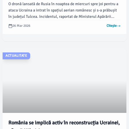
O dronă lansată de Rusia în noaptea de miercuri spre joi pentru a
ataca Ucraina a intrat în spațiul aerian românesc și s-a prăbușit
în județul Tulcea. Incidentul, raportat de Ministerul Apărării
Naționale, nu a dus la victime sau daune materiale, fiind situat în
26 Mar 2026
Citește
afara unei zone locuite.
ACTUALITATE
România se implică activ în reconstrucția Ucrainei,