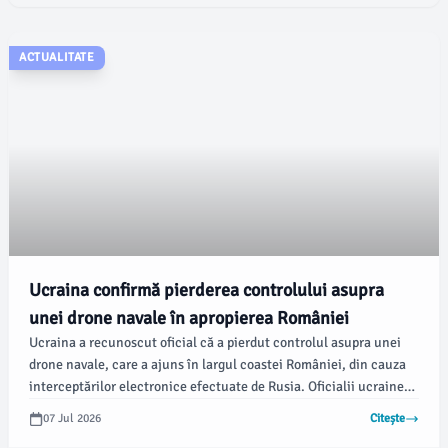
ACTUALITATE
Ucraina confirmă pierderea controlului asupra
unei drone navale în apropierea României
Ucraina a recunoscut oficial că a pierdut controlul asupra unei
drone navale, care a ajuns în largul coastei României, din cauza
interceptărilor electronice efectuate de Rusia. Oficialii ucraineni
au declarat că au colaborat constant cu autoritățile române
07 Jul 2026
Citește
pentru a gestiona situația, conform damboviteanul.com.