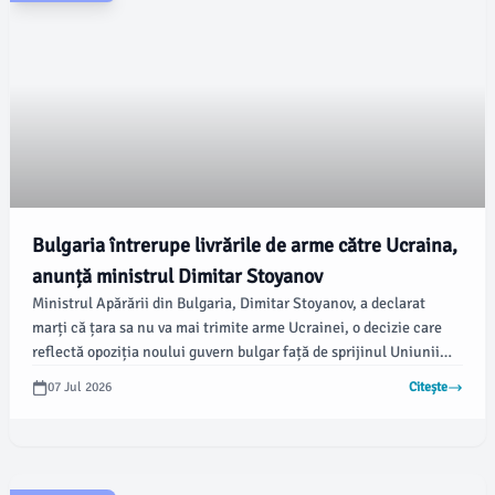
Bulgaria întrerupe livrările de arme către Ucraina,
anunță ministrul Dimitar Stoyanov
Ministrul Apărării din Bulgaria, Dimitar Stoyanov, a declarat
marți că țara sa nu va mai trimite arme Ucrainei, o decizie care
reflectă opoziția noului guvern bulgar față de sprijinul Uniunii
Europene pentru Ucraina. Această schimbare vine după ce
07 Jul 2026
Citește
premierul Rumen Radev, apropiat de Rusia, a câștigat alegerile
parlamentare din aprilie 2026.