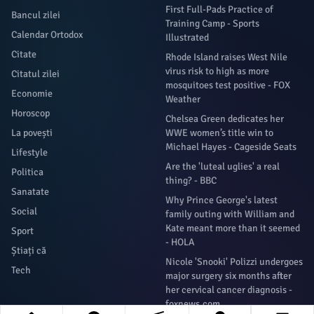
First Full-Pads Practice of
Bancul zilei
Training Camp - Sports
Calendar Ortodox
Illustrated
Citate
Rhode Island raises West Nile
virus risk to high as more
Citatul zilei
mosquitoes test positive - FOX
Economie
Weather
Horoscop
Chelsea Green dedicates her
La povești
WWE women’s title win to
Michael Hayes - Cageside Seats
Lifestyle
Are the 'luteal uglies' a real
Politica
thing? - BBC
Sanatate
Why Prince George's latest
Social
family outing with William and
Kate meant more than it seemed
Sport
- HOLA
Știați că
Nicole 'Snooki' Polizzi undergoes
Tech
major surgery six months after
her cervical cancer diagnosis -
foxnews.com