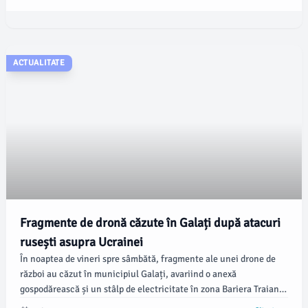
iunie, conform damboviteanul.com.
ACTUALITATE
Fragmente de dronă căzute în Galați după atacuri
rusești asupra Ucrainei
În noaptea de vineri spre sâmbătă, fragmente ale unei drone de
război au căzut în municipiul Galați, avariind o anexă
gospodărească și un stâlp de electricitate în zona Bariera Traian.
Conform damboviteanul.com, evenimentul a fost raportat de