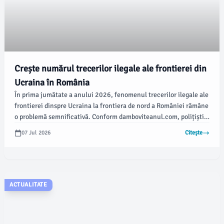
Crește numărul trecerilor ilegale ale frontierei din
Ucraina în România
În prima jumătate a anului 2026, fenomenul trecerilor ilegale ale
frontierei dinspre Ucraina la frontiera de nord a României rămâne
o problemă semnificativă. Conform damboviteanul.com, polițiștii
de frontieră din cadrul Inspectoratului Teritorial al Poliției de
07 Jul 2026
Citește
Frontieră Sighetu Marmației au depistat aproape 2.500 de
cetățeni ucraineni care au trecut ilegal în România între ianuarie
și iunie 2026, în contextul conflictului militar continuu din
Ucraina.
ACTUALITATE