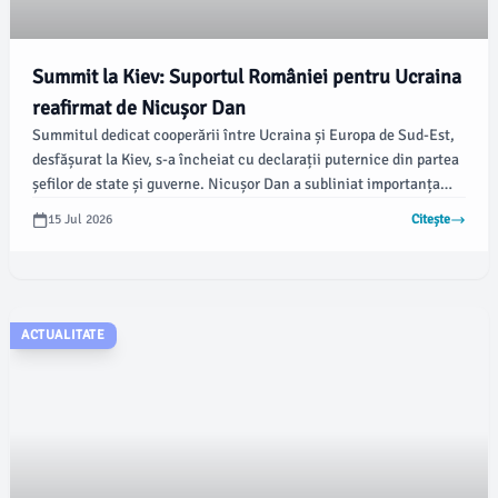
Summit la Kiev: Suportul României pentru Ucraina
reafirmat de Nicușor Dan
Summitul dedicat cooperării între Ucraina și Europa de Sud-Est,
desfășurat la Kiev, s-a încheiat cu declarații puternice din partea
șefilor de state și guverne. Nicușor Dan a subliniat importanța
securității regionale și sprijinul României pentru Ucraina,
15 Jul 2026
Citește
conform mesajului său publicat pe Facebook.
ACTUALITATE