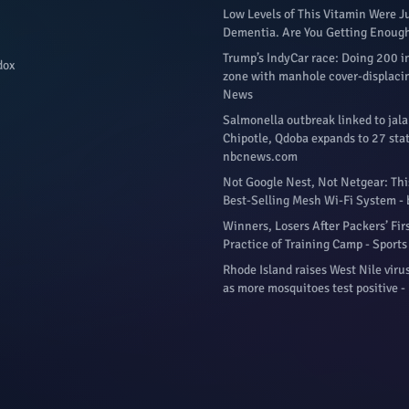
Low Levels of This Vitamin Were Ju
Dementia. Are You Getting Enoug
Trump’s IndyCar race: Doing 200 i
dox
zone with manhole cover-displacin
News
Salmonella outbreak linked to jal
Chipotle, Qdoba expands to 27 stat
nbcnews.com
Not Google Nest, Not Netgear: Thi
Best-Selling Mesh Wi-Fi System -
Winners, Losers After Packers’ Fir
Practice of Training Camp - Sports 
Rhode Island raises West Nile virus
as more mosquitoes test positive 