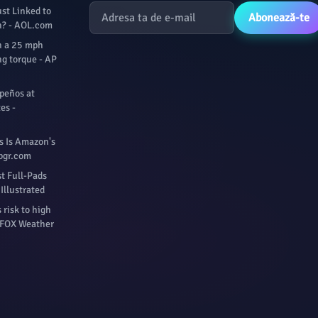
st Linked to
Abonează-te
h? - AOL.com
n a 25 mph
g torque - AP
apeños at
es -
s Is Amazon's
 bgr.com
st Full-Pads
Illustrated
 risk to high
- FOX Weather