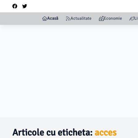
Acasă
Actualitate
Economie
Li
Articole cu eticheta:
acces