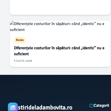
Buzau
Diferențele costurilor în săpături: când „identic” nu e
suficient
5 luni în urmă
Categorii
stirideladambovita.ro