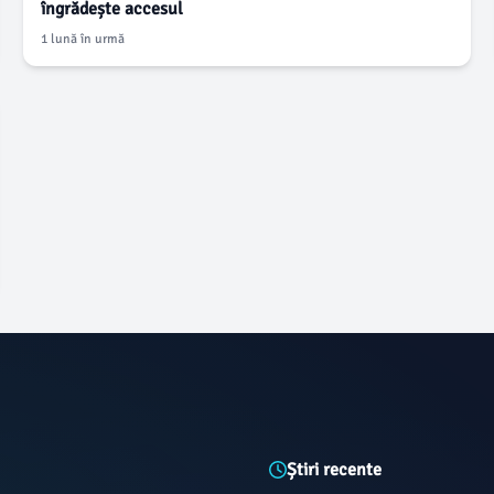
îngrădește accesul
1 lună în urmă
Știri recente