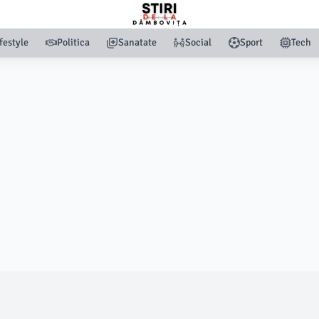
festyle
Politica
Sanatate
Social
Sport
Tech