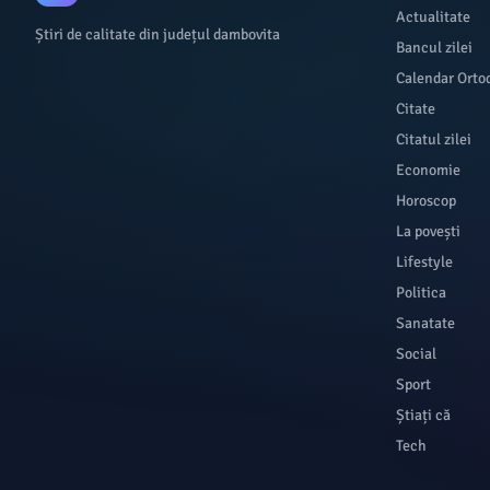
Actualitate
Știri de calitate din județul dambovita
Bancul zilei
Calendar Orto
Citate
Citatul zilei
Economie
Horoscop
La povești
Lifestyle
Politica
Sanatate
Social
Sport
Știați că
Tech