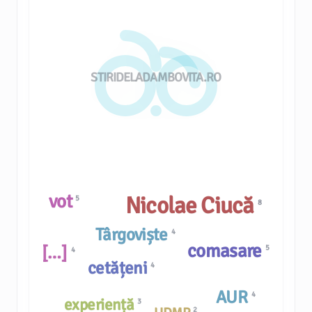
STIRIDELADAMBOVITA.RO
vot
Nicolae Ciucă
5
8
Târgoviște
4
comasare
[…]
5
4
cetățeni
4
AUR
4
experiență
3
2