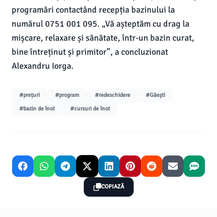
programări contactând recepția bazinului la
numărul 0751 001 095. „Vă așteptăm cu drag la
mișcare, relaxare și sănătate, într-un bazin curat,
bine întreținut și primitor”, a concluzionat
Alexandru Iorga.
#prețuri
#program
#redeschidere
#Găești
#bazin de înot
#cursuri de înot
COPIAZĂ