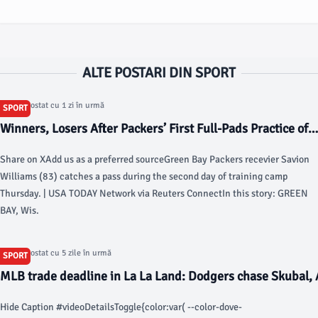
ALTE POSTARI DIN SPORT
Articol postat cu 1 zi în urmă
SPORT
Winners, Losers After Packers’ First Full-Pads Practice of
Training Camp - Sports Illustrated
Share on XAdd us as a preferred sourceGreen Bay Packers recevier Savion
Williams (83) catches a pass during the second day of training camp
Thursday. | USA TODAY Network via Reuters ConnectIn this story: GREEN
BAY, Wis.
Articol postat cu 5 zile în urmă
SPORT
MLB trade deadline in La La Land: Dodgers chase Skubal, A
again - USA Today
Hide Caption #videoDetailsToggle{color:var( --color-dove-