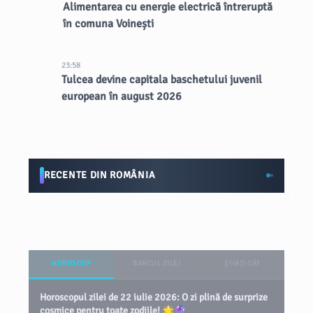
Alimentarea cu energie electrică întreruptă
în comuna Voinești
23:58
Tulcea devine capitala baschetului juvenil
european în august 2026
RECENTE DIN ROMÂNIA
HOROSCOP
BANCUL ZILEI
ȘTIAȚI CĂ?
Horoscopul zilei de 22 iulie 2026: O zi plină de surprize
cosmice pentru toate zodiile! 🌟🔮