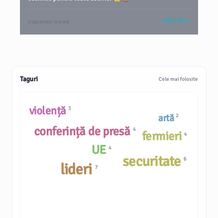
VEZI TOT
2 săptămâni în urmă
Taguri
Cele mai folosite
violență
3
artă
2
conferință de presă
4
fermieri
4
UE
4
securitate
6
lideri
7