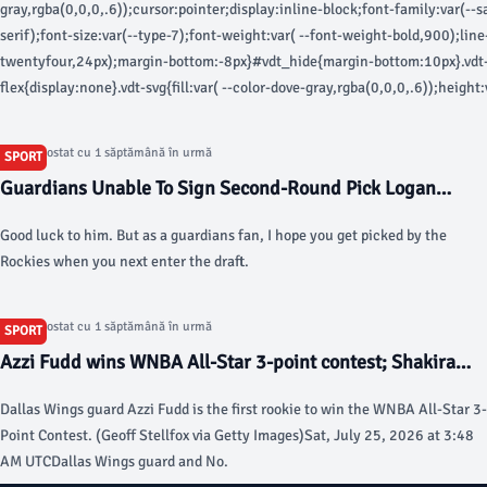
gray,rgba(0,0,0,.6));cursor:pointer;display:inline-block;font-family:var(--s
serif);font-size:var(--type-7);font-weight:var( --font-weight-bold,900);lin
twentyfour,24px);margin-bottom:-8px}#vdt_hide{margin-bottom:10px}.vdt
flex{display:none}.vdt-svg{fill:var( --color-dove-gray,rgba(0,0,0,.6));height
twentyfour,24px);width:var(--spacer-twentyfour,24px)} (function() { let v
vdHide, flagCaption = false, vdToggle = document.getElementById('videoDeta
Articol postat cu 1 săptămână în urmă
SPORT
= ga_data.route.sectionName || ga_data.route.ssts.split('/'), subsection =
Guardians Unable To Sign Second-Round Pick Logan
ga_data.route.ssts.split('/'); vdToggle.addEventListener('click', ()=> { // qu
Schmidt - MLB Trade Rumors
user click if (!vdContainer) { vdContainer = document.getElementById('vide
Good luck to him. But as a guardians fan, I hope you get picked by the
vdShow = document.getElementById('vdt_show'), vdHide =
Rockies when you next enter the draft.
document.getElementById('vdt_hide'); } vdContainer.hidden = !(vdContainer
show/hide elements if (vdContainer.hidden) { vdShow.hidden = false; vdHide
{ if (!flagCaption) { flagCaption = true; fireCaptionAnalytics() } vdShow.hid
Articol postat cu 1 săptămână în urmă
SPORT
vdHide.hidden = false; } }); function fireCaptionAnalytics () { let analytics =
Azzi Fudd wins WNBA All-Star 3-point contest; Shakira
document.getElementById("pageAnalytics"); try { if (analytics) {
Austin, Elena Delle Donne, GG Banks take Shooting Stars
analytics.fireEvent(`${ga_data.route.basePageType}|${section}|${subsecti
Dallas Wings guard Azzi Fudd is the first rookie to win the WNBA All-Star 3-
Challenge - Yahoo Sports
} else { if (window.newrelic) window.newrelic.noticeError('page analytics ta
Point Contest. (Geoff Stellfox via Getty Images)Sat, July 25, 2026 at 3:48
catch (e) { if (window.newrelic) window.newrelic.noticeError(e); } } }()); W
AM UTCDallas Wings guard and No.
trade deadlineUSAT's Bob Nightengale gives insight on possibilities to expec