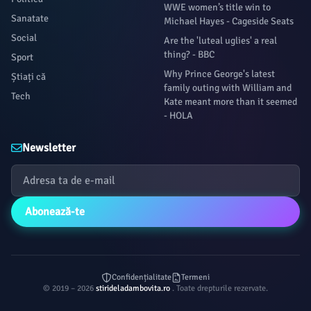
WWE women’s title win to
Sanatate
Michael Hayes - Cageside Seats
Social
Are the 'luteal uglies' a real
thing? - BBC
Sport
Why Prince George's latest
Știați că
family outing with William and
Tech
Kate meant more than it seemed
- HOLA
Newsletter
Abonează-te
Confidențialitate
Termeni
© 2019 – 2026
stirideladambovita.ro
. Toate drepturile rezervate.