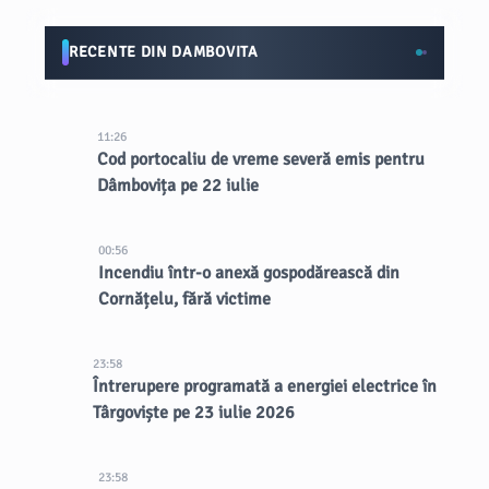
RECENTE DIN DAMBOVITA
11:26
Cod portocaliu de vreme severă emis pentru
Dâmbovița pe 22 iulie
00:56
Incendiu într-o anexă gospodărească din
Cornățelu, fără victime
23:58
Întrerupere programată a energiei electrice în
Târgoviște pe 23 iulie 2026
23:58