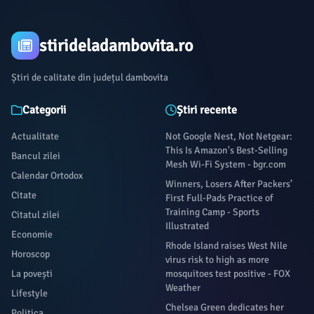
MLB trade deadline on August 3rd.Sports PulseThese two Southern Californ
separated by just 33 miles in distance, but are galaxies apart in popularity a
stirideladambovita.ro
the past 13 years, the Los Angeles Dodgers have won three World Series title
League pennants and have been to the postseason all 13 seasons.
Știri de calitate din județul dambovita
Categorii
Știri recente
Actualitate
Not Google Nest, Not Netgear:
This Is Amazon's Best-Selling
Bancul zilei
Mesh Wi-Fi System - bgr.com
Calendar Ortodox
Winners, Losers After Packers’
Citate
First Full-Pads Practice of
Training Camp - Sports
Citatul zilei
Illustrated
Economie
Rhode Island raises West Nile
Horoscop
virus risk to high as more
La povești
mosquitoes test positive - FOX
Weather
Lifestyle
Chelsea Green dedicates her
Politica