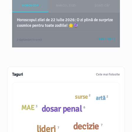
HOROSCOP
BANCUL ZILEI
ȘTIAȚI CĂ?
Horoscopul zilei de 22 iulie 2026: O zi plină de surprize
cosmice pentru toate zodiile! 🌟🔮
VEZI TOT
2 săptămâni în urmă
Taguri
Cele mai folosite
surse
2
artă
2
MAE
dosar penal
3
6
decizie
7
lideri
7