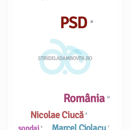
PSD
22
STIRIDELADAMBOVITA.RO
România
12
Nicolae Ciucă
8
Marcel Ciolacu
sondaj
7
5