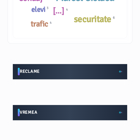
elevi
[…]
3
4
securitate
6
trafic
4
RECLAME
VREMEA