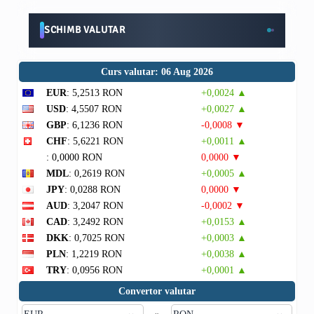
SCHIMB VALUTAR
Curs valutar: 06 Aug 2026
EUR
: 5,2513 RON
+0,0024 ▲
USD
: 4,5507 RON
+0,0027 ▲
GBP
: 6,1236 RON
-0,0008 ▼
CHF
: 5,6221 RON
+0,0011 ▲
: 0,0000 RON
0,0000 ▼
MDL
: 0,2619 RON
+0,0005 ▲
JPY
: 0,0288 RON
0,0000 ▼
AUD
: 3,2047 RON
-0,0002 ▼
CAD
: 3,2492 RON
+0,0153 ▲
DKK
: 0,7025 RON
+0,0003 ▲
PLN
: 1,2219 RON
+0,0038 ▲
TRY
: 0,0956 RON
+0,0001 ▲
Convertor valutar