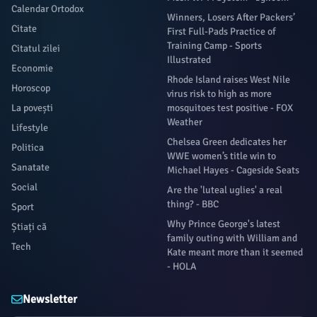
Calendar Ortodox
Winners, Losers After Packers’
Citate
First Full-Pads Practice of
Training Camp - Sports
Citatul zilei
Illustrated
Economie
Rhode Island raises West Nile
Horoscop
virus risk to high as more
La povești
mosquitoes test positive - FOX
Weather
Lifestyle
Chelsea Green dedicates her
Politica
WWE women’s title win to
Sanatate
Michael Hayes - Cageside Seats
Social
Are the 'luteal uglies' a real
thing? - BBC
Sport
Why Prince George's latest
Știați că
family outing with William and
Tech
Kate meant more than it seemed
- HOLA
Newsletter