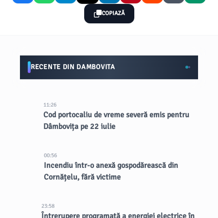
COPIAZĂ
RECENTE DIN DAMBOVITA
11:26
Cod portocaliu de vreme severă emis pentru
Dâmbovița pe 22 iulie
00:56
Incendiu într-o anexă gospodărească din
Cornățelu, fără victime
23:58
Întrerupere programată a energiei electrice în