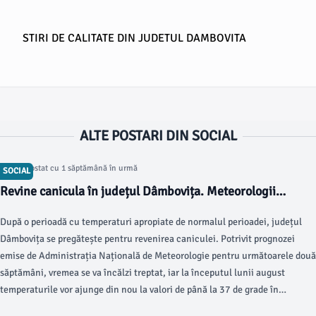
STIRI DE CALITATE DIN JUDETUL DAMBOVITA
ALTE POSTARI DIN SOCIAL
Articol postat cu 1 săptămână în urmă
SOCIAL
Revine canicula în județul Dâmbovița. Meteorologii
anunță temperaturi de până la 37 de grade în următoarele
După o perioadă cu temperaturi apropiate de normalul perioadei, județul
două săptămâni
Dâmbovița se pregătește pentru revenirea caniculei. Potrivit prognozei
emise de Administrația Națională de Meteorologie pentru următoarele două
săptămâni, vremea se va încălzi treptat, iar la începutul lunii august
temperaturile vor ajunge din nou la valori de până la 37 de grade în
Muntenia.