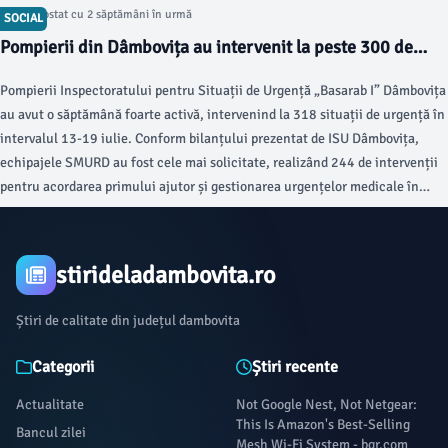
socială.
Articol postat cu 2 săptămâni în urmă
SOCIAL
Pompierii din Dâmbovița au intervenit la peste 300 de
situații de urgență
Pompierii Inspectoratului pentru Situații de Urgență „Basarab I” Dâmbovița
au avut o săptămână foarte activă, intervenind la 318 situații de urgență în
intervalul 13-19 iulie. Conform bilanțului prezentat de ISU Dâmbovița,
echipajele SMURD au fost cele mai solicitate, realizând 244 de intervenții
pentru acordarea primului ajutor și gestionarea urgențelor medicale în
județ.
stirideladambovita.ro
Știri de calitate din județul dambovita
Categorii
Știri recente
Actualitate
Not Google Nest, Not Netgear:
This Is Amazon's Best-Selling
Bancul zilei
Mesh Wi-Fi System - bgr.com