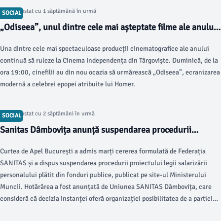
Articol postat cu 1 săptămână în urmă
SOCIAL
„Odiseea”, unul dintre cele mai așteptate filme ale anului,
diseară la Cinema Independența
Una dintre cele mai spectaculoase producții cinematografice ale anului
continuă să ruleze la Cinema Independența din Târgoviște. Duminică, de la
ora 19:00, cinefilii au din nou ocazia să urmărească „Odiseea”, ecranizarea
modernă a celebrei epopei atribuite lui Homer.
Articol postat cu 2 săptămâni în urmă
SOCIAL
Sanitas Dâmbovița anunță suspendarea procedurii
proiectului legii salarizării prin decizia Curții de Apel
Curtea de Apel București a admis marți cererea formulată de Federația
București
SANITAS și a dispus suspendarea procedurii proiectului legii salarizării
personalului plătit din fonduri publice, publicat pe site-ul Ministerului
Muncii. Hotărârea a fost anunțată de Uniunea SANITAS Dâmbovița, care
consideră că decizia instanței oferă organizației posibilitatea de a participa
la dialogul privind modificările propuse în sistemul de sănătate și asistență