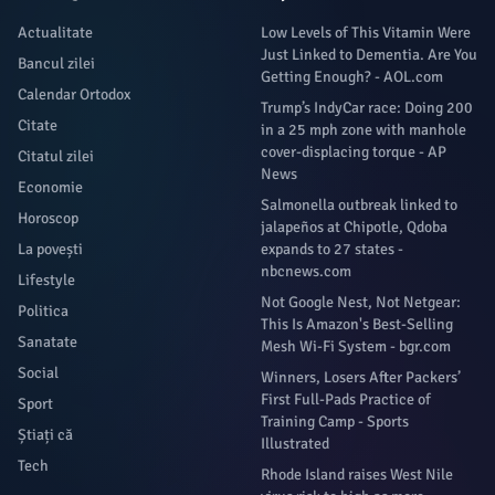
Actualitate
Low Levels of This Vitamin Were
Just Linked to Dementia. Are You
Bancul zilei
Getting Enough? - AOL.com
Calendar Ortodox
Trump’s IndyCar race: Doing 200
Citate
in a 25 mph zone with manhole
cover-displacing torque - AP
Citatul zilei
News
Economie
Salmonella outbreak linked to
Horoscop
jalapeños at Chipotle, Qdoba
La povești
expands to 27 states -
nbcnews.com
Lifestyle
Not Google Nest, Not Netgear:
Politica
This Is Amazon's Best-Selling
Sanatate
Mesh Wi-Fi System - bgr.com
Social
Winners, Losers After Packers’
First Full-Pads Practice of
Sport
Training Camp - Sports
Știați că
Illustrated
Tech
Rhode Island raises West Nile