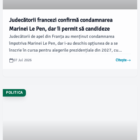
Judecătorii francezi confirmă condamnarea
Marinei Le Pen, dar îi permit să candideze
Judecătorii de apel din Franța au menținut condamnarea
împotriva Marinei Le Pen, dar i-au deschis opțiunea de a se
înscrie în cursa pentru alegerile prezidențiale din 2027, cu
condiția să poarte o brățară electronică. Le Pen a negat inițial
07 Jul 2026
Citește
dorința de a participa la campanie în aceste condiții, explicând că
obiceiul depinde de aprobarea unui judecător pentru activități
electorale, informează damboviteanul.com.
POLITICA