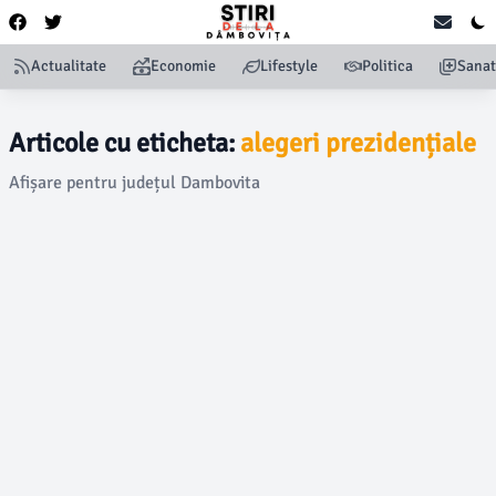
Actualitate
Economie
Lifestyle
Politica
Sanat
Articole cu eticheta:
alegeri prezidențiale
Afișare pentru județul Dambovita