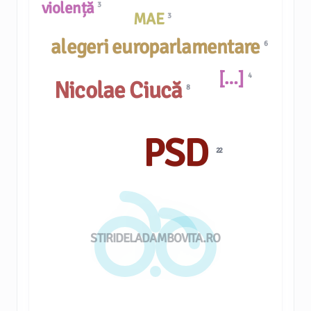
violență
3
MAE
3
alegeri europarlamentare
6
[…]
4
Nicolae Ciucă
8
PSD
22
STIRIDELADAMBOVITA.RO