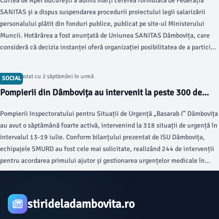
Curtea de Apel București a admis marți cererea formulată de Federația
București
SANITAS și a dispus suspendarea procedurii proiectului legii salarizării
personalului plătit din fonduri publice, publicat pe site-ul Ministerului
Muncii. Hotărârea a fost anunțată de Uniunea SANITAS Dâmbovița, care
consideră că decizia instanței oferă organizației posibilitatea de a participa
la dialogul privind modificările propuse în sistemul de sănătate și asistență
socială.
Articol postat cu 2 săptămâni în urmă
SOCIAL
Pompierii din Dâmbovița au intervenit la peste 300 de
situații de urgență
Pompierii Inspectoratului pentru Situații de Urgență „Basarab I” Dâmbovița
au avut o săptămână foarte activă, intervenind la 318 situații de urgență în
intervalul 13-19 iulie. Conform bilanțului prezentat de ISU Dâmbovița,
echipajele SMURD au fost cele mai solicitate, realizând 244 de intervenții
pentru acordarea primului ajutor și gestionarea urgențelor medicale în
județ.
stirideladambovita.ro