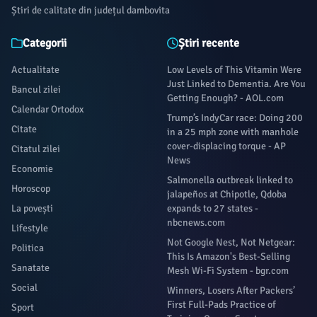
Știri de calitate din județul dambovita
Categorii
Știri recente
Actualitate
Low Levels of This Vitamin Were
Just Linked to Dementia. Are You
Bancul zilei
Getting Enough? - AOL.com
Calendar Ortodox
Trump’s IndyCar race: Doing 200
Citate
in a 25 mph zone with manhole
cover-displacing torque - AP
Citatul zilei
News
Economie
Salmonella outbreak linked to
Horoscop
jalapeños at Chipotle, Qdoba
La povești
expands to 27 states -
nbcnews.com
Lifestyle
Not Google Nest, Not Netgear:
Politica
This Is Amazon's Best-Selling
Sanatate
Mesh Wi-Fi System - bgr.com
Social
Winners, Losers After Packers’
First Full-Pads Practice of
Sport