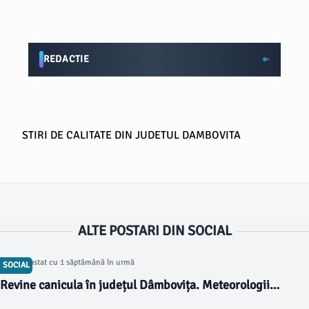
REDACTIE
STIRI DE CALITATE DIN JUDETUL DAMBOVITA
ALTE POSTARI DIN SOCIAL
Articol postat cu 1 săptămână în urmă
SOCIAL
Revine canicula în județul Dâmbovița. Meteorologii
anunță temperaturi de până la 37 de grade în următoarele