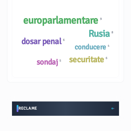
europarlamentare
9
Rusia
8
dosar penal
6
conducere
4
securitate
6
sondaj
5
RECLAME