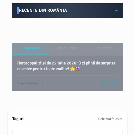
RECENTE DIN ROMÂNIA
HOROSCOP
BANCUL ZILEI
ȘTIAȚI CĂ?
Horoscopul zilei de 22 iulie 2026: O zi plină de surprize
cosmice pentru toate zodiile! 🌟🔮
VEZI TOT
2 săptămâni în urmă
Taguri
Cele mai folosite