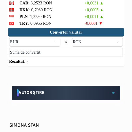
CAD
: 3,2523 RON
+0,0031 ▲
DKK
: 0,7030 RON
+0,0005 ▲
PLN
: 1,2230 RON
+0,0011 ▲
TRY
: 0,0955 RON
-0,0001 ▼
Convertor valutar
»
Rezultat:
-
AUTOR ȘTIRE
SIMONA STAN