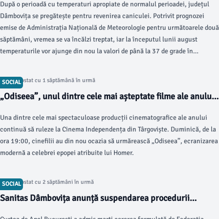
După o perioadă cu temperaturi apropiate de normalul perioadei, județul
două săptămâni
Dâmbovița se pregătește pentru revenirea caniculei. Potrivit prognozei
emise de Administrația Națională de Meteorologie pentru următoarele două
săptămâni, vremea se va încălzi treptat, iar la începutul lunii august
temperaturile vor ajunge din nou la valori de până la 37 de grade în
Muntenia.
Articol postat cu 1 săptămână în urmă
SOCIAL
„Odiseea”, unul dintre cele mai așteptate filme ale anului,
diseară la Cinema Independența
Una dintre cele mai spectaculoase producții cinematografice ale anului
continuă să ruleze la Cinema Independența din Târgoviște. Duminică, de la
ora 19:00, cinefilii au din nou ocazia să urmărească „Odiseea”, ecranizarea
modernă a celebrei epopei atribuite lui Homer.
Articol postat cu 2 săptămâni în urmă
SOCIAL
Sanitas Dâmbovița anunță suspendarea procedurii
proiectului legii salarizării prin decizia Curții de Apel