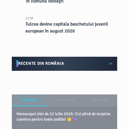
în comuna Voinești
23:58
Tulcea devine capitala baschetului juvenil
european în august 2026
RECENTE DIN ROMÂNIA
HOROSCOP
BANCUL ZILEI
ȘTIAȚI CĂ?
Horoscopul zilei de 22 iulie 2026: O zi plină de surprize
cosmice pentru toate zodiile! 🌟🔮