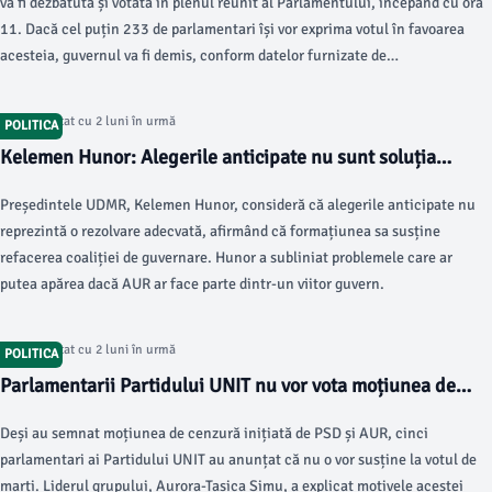
va fi dezbătută și votată în plenul reunit al Parlamentului, începând cu ora
11. Dacă cel puțin 233 de parlamentari își vor exprima votul în favoarea
acesteia, guvernul va fi demis, conform datelor furnizate de
damboviteanul.com.
Articol postat cu 2 luni în urmă
POLITICA
Kelemen Hunor: Alegerile anticipate nu sunt soluția
potrivită
Președintele UDMR, Kelemen Hunor, consideră că alegerile anticipate nu
reprezintă o rezolvare adecvată, afirmând că formațiunea sa susține
refacerea coaliției de guvernare. Hunor a subliniat problemele care ar
putea apărea dacă AUR ar face parte dintr-un viitor guvern.
Articol postat cu 2 luni în urmă
POLITICA
Parlamentarii Partidului UNIT nu vor vota moțiunea de
cenzură a PSD-AUR
Deși au semnat moțiunea de cenzură inițiată de PSD și AUR, cinci
parlamentari ai Partidului UNIT au anunțat că nu o vor susține la votul de
marți. Liderul grupului, Aurora-Tasica Simu, a explicat motivele acestei