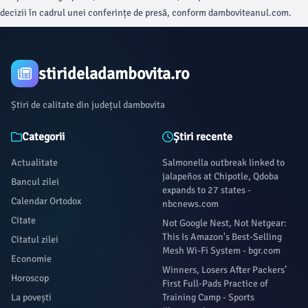
decizii în cadrul unei conferințe de presă, conform damboviteanul.com.
stirideladambovita.ro
Știri de calitate din județul dambovita
Categorii
Știri recente
Actualitate
Salmonella outbreak linked to
jalapeños at Chipotle, Qdoba
Bancul zilei
expands to 27 states -
Calendar Ortodox
nbcnews.com
Citate
Not Google Nest, Not Netgear:
This Is Amazon's Best-Selling
Citatul zilei
Mesh Wi-Fi System - bgr.com
Economie
Winners, Losers After Packers’
Horoscop
First Full-Pads Practice of
La povești
Training Camp - Sports