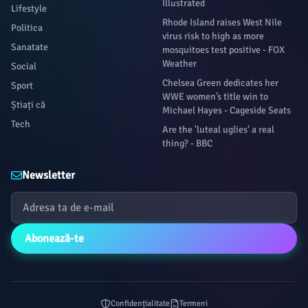
Illustrated
Lifestyle
Rhode Island raises West Nile
Politica
virus risk to high as more
Sanatate
mosquitoes test positive - FOX
Weather
Social
Chelsea Green dedicates her
Sport
WWE women’s title win to
Știați că
Michael Hayes - Cageside Seats
Tech
Are the 'luteal uglies' a real
thing? - BBC
Newsletter
Abonează-te
Confidențialitate
Termeni