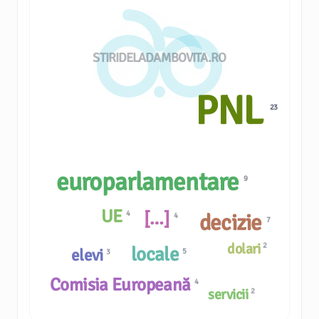
STIRIDELADAMBOVITA.RO
PNL
23
europarlamentare
9
UE
[…]
4
decizie
4
7
dolari
2
locale
elevi
5
3
Comisia Europeană
4
servicii
2