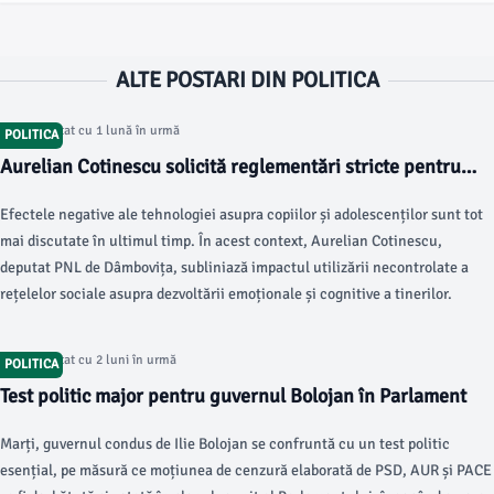
ALTE POSTARI DIN POLITICA
Articol postat cu 1 lună în urmă
POLITICA
Aurelian Cotinescu solicită reglementări stricte pentru
rețelele sociale ale copiilor
Efectele negative ale tehnologiei asupra copiilor și adolescenților sunt tot
mai discutate în ultimul timp. În acest context, Aurelian Cotinescu,
deputat PNL de Dâmbovița, subliniază impactul utilizării necontrolate a
rețelelor sociale asupra dezvoltării emoționale și cognitive a tinerilor.
Articol postat cu 2 luni în urmă
POLITICA
Test politic major pentru guvernul Bolojan în Parlament
Marți, guvernul condus de Ilie Bolojan se confruntă cu un test politic
esențial, pe măsură ce moțiunea de cenzură elaborată de PSD, AUR și PACE