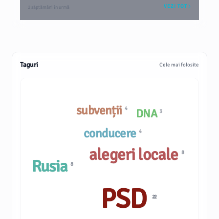
VEZI TOT
2 săptămâni în urmă
Taguri
Cele mai folosite
subvenții
4
DNA
3
conducere
4
alegeri locale
8
Rusia
8
PSD
22