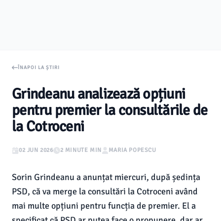
ÎNAPOI LA ȘTIRI
Grindeanu analizează opțiuni
pentru premier la consultările de
la Cotroceni
02 JUN 2026
2 MINUTE MIN
MARIA POPESCU
Sorin Grindeanu a anunțat miercuri, după ședința
PSD, că va merge la consultări la Cotroceni având
mai multe opțiuni pentru funcția de premier. El a
specificat că PSD ar putea face o propunere, dar ar