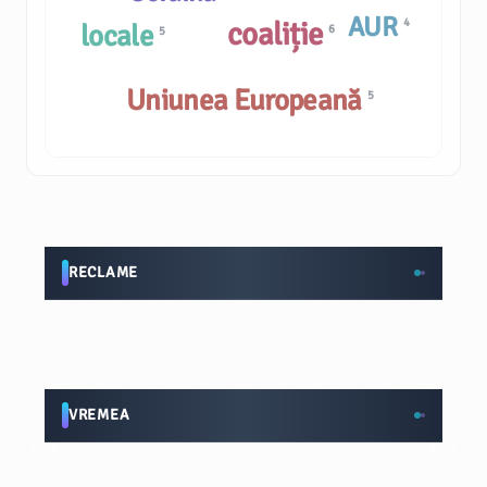
AUR
4
coaliție
locale
6
5
Uniunea Europeană
5
RECLAME
VREMEA