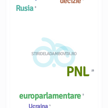
decizie
Rusia
8
STIRIDELADAMBOVITA.RO
PNL
23
europarlamentare
9
Ucraina
4