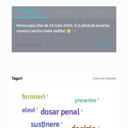
HOROSCOP
BANCUL ZILEI
ȘTIAȚI CĂ?
Horoscopul zilei de 22 iulie 2026: O zi plină de surprize
cosmice pentru toate zodiile! 🌟🔮
VEZI TOT
2 săptămâni în urmă
Taguri
Cele mai folosite
fermieri
4
prevenire
2
elevi
dosar penal
3
6
susținere
5
7