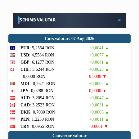
SCHIMB VALUTAR
Curs valutar: 07 Aug 2026
EUR
: 5,2554 RON
+0,0041 ▲
USD
: 4,5584 RON
+0,0077 ▲
GBP
: 6,1277 RON
+0,0041 ▲
CHF
: 5,6244 RON
+0,0023 ▲
: 0,0000 RON
0,0000 ▼
MDL
: 0,2621 RON
+0,0002 ▲
JPY
: 0,0288 RON
0,0000 ▼
AUD
: 3,2094 RON
+0,0047 ▲
CAD
: 3,2523 RON
+0,0031 ▲
DKK
: 0,7030 RON
+0,0005 ▲
PLN
: 1,2230 RON
+0,0011 ▲
TRY
: 0,0955 RON
-0,0001 ▼
Convertor valutar