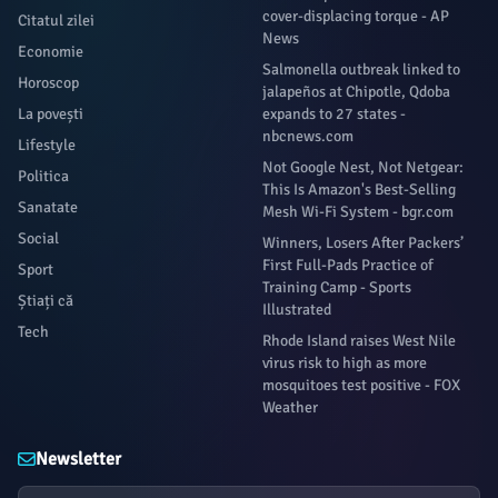
cover-displacing torque - AP
Citatul zilei
News
Economie
Salmonella outbreak linked to
Horoscop
jalapeños at Chipotle, Qdoba
La povești
expands to 27 states -
nbcnews.com
Lifestyle
Not Google Nest, Not Netgear:
Politica
This Is Amazon's Best-Selling
Sanatate
Mesh Wi-Fi System - bgr.com
Social
Winners, Losers After Packers’
First Full-Pads Practice of
Sport
Training Camp - Sports
Știați că
Illustrated
Tech
Rhode Island raises West Nile
virus risk to high as more
mosquitoes test positive - FOX
Weather
Newsletter