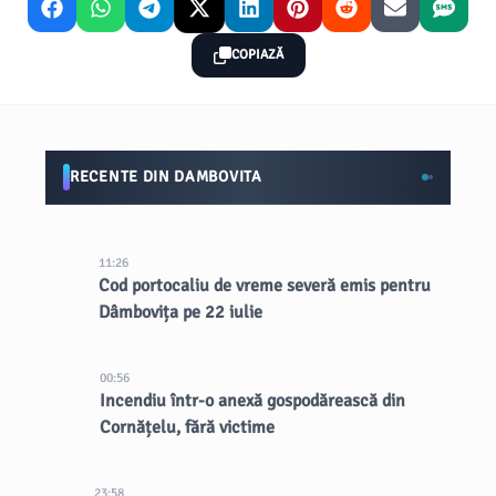
COPIAZĂ
RECENTE DIN DAMBOVITA
11:26
Cod portocaliu de vreme severă emis pentru
Dâmbovița pe 22 iulie
00:56
Incendiu într-o anexă gospodărească din
Cornățelu, fără victime
23:58