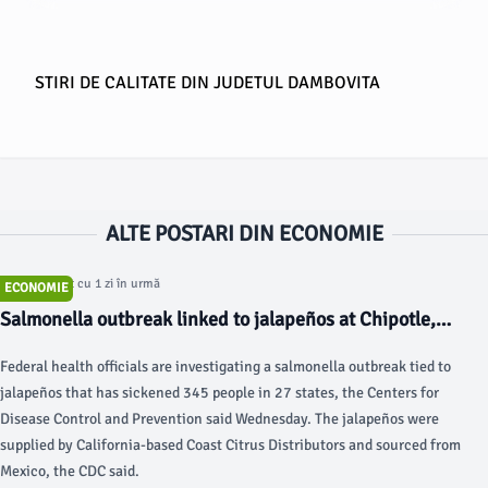
STIRI DE CALITATE DIN JUDETUL DAMBOVITA
ALTE POSTARI DIN ECONOMIE
Articol postat cu 1 zi în urmă
ECONOMIE
Salmonella outbreak linked to jalapeños at Chipotle,
Qdoba expands to 27 states - nbcnews.com
Federal health officials are investigating a salmonella outbreak tied to
jalapeños that has sickened 345 people in 27 states, the Centers for
Disease Control and Prevention said Wednesday. The jalapeños were
supplied by California-based Coast Citrus Distributors and sourced from
Mexico, the CDC said.