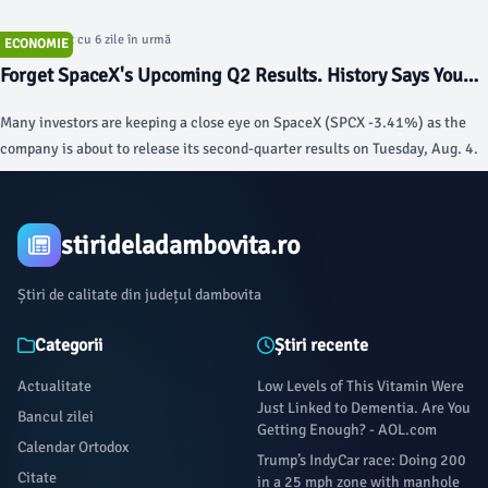
Articol postat cu 6 zile în urmă
ECONOMIE
Forget SpaceX's Upcoming Q2 Results. History Says You
Should Wait at Least This Long Before Buying SpaceX
Many investors are keeping a close eye on SpaceX (SPCX -3.41%) as the
Stock. - The Motley Fool
company is about to release its second-quarter results on Tuesday, Aug. 4.
stirideladambovita.ro
Știri de calitate din județul dambovita
Categorii
Știri recente
Actualitate
Low Levels of This Vitamin Were
Just Linked to Dementia. Are You
Bancul zilei
Getting Enough? - AOL.com
Calendar Ortodox
Trump’s IndyCar race: Doing 200
Citate
in a 25 mph zone with manhole