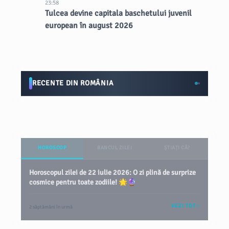
23:58
Tulcea devine capitala baschetului juvenil
european în august 2026
RECENTE DIN ROMÂNIA
HOROSCOP
BANCUL ZILEI
ȘTIAȚI CĂ?
Horoscopul zilei de 22 iulie 2026: O zi plină de surprize
cosmice pentru toate zodiile! 🌟🔮
VEZI TOT
2 săptămâni în urmă