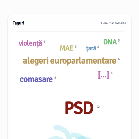
Taguri
Cele mai folosite
DNA
3
violență
3
MAE
țară
3
2
alegeri europarlamentare
6
[…]
4
comasare
5
PSD
22