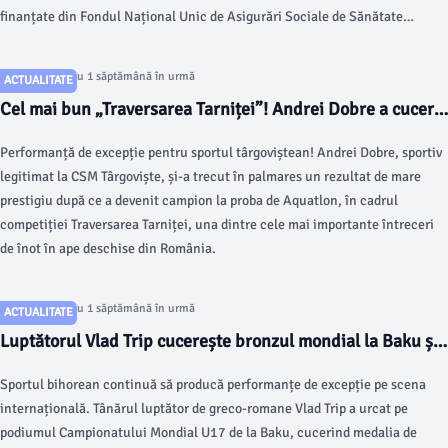
finanțate din Fondul Național Unic de Asigurări Sociale de Sănătate
(FNUASS); – ​398,75 de posturi pentru Serviciile de Ambulanță Județene
(SAJ).
Articol postat cu 1 săptămână în urmă
ACTUALITATE
Cel mai bun „Traversarea Tarniței”! Andrei Dobre a cucerit
aurul la una dintre cele mai dificile competiții de înot în
Performanță de excepție pentru sportul târgoviștean! Andrei Dobre, sportiv
ape deschise din România
legitimat la CSM Târgoviște, și-a trecut în palmares un rezultat de mare
prestigiu după ce a devenit campion la proba de Aquatlon, în cadrul
competiției Traversarea Tarniței, una dintre cele mai importante întreceri
de înot în ape deschise din România.
Articol postat cu 1 săptămână în urmă
ACTUALITATE
Luptătorul Vlad Trip cucerește bronzul mondial la Baku și
confirmă statutul de mare speranță a României
Sportul bihorean continuă să producă performanțe de excepție pe scena
internațională. Tânărul luptător de greco-romane Vlad Trip a urcat pe
podiumul Campionatului Mondial U17 de la Baku, cucerind medalia de