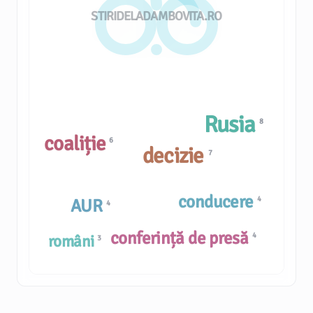
STIRIDELADAMBOVITA.RO
Rusia
8
coaliție
6
decizie
7
conducere
4
AUR
4
conferință de presă
4
români
3