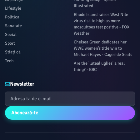
Illustrated
Lifestyle
Rhode Island raises West Nile
Politica
virus risk to high as more
Sanatate
mosquitoes test positive - FOX
Weather
Social
Chelsea Green dedicates her
Sport
WWE women’s title win to
Știați că
Michael Hayes - Cageside Seats
Tech
Are the 'luteal uglies' a real
thing? - BBC
Newsletter
Abonează-te