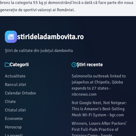
bronz la categoria 55 kg și demonstrând încă o dată că face parte din noua
generație de sportivi valoroși ai României.
stirideladambovita.ro
Știri de calitate din județul dambovita
Categorii
Știri recente
Actualitate
Salmonella outbreak linked to
jalapeños at Chipotle, Qdoba
Bancul zilei
expands to 27 states -
Calendar Ortodox
nbcnews.com
Citate
Not Google Nest, Not Netgear:
This Is Amazon's Best-Selling
Citatul zilei
Mesh Wi-Fi System - bgr.com
Economie
Winners, Losers After Packers’
Horoscop
First Full-Pads Practice of
La povești
Training Camp - Sports