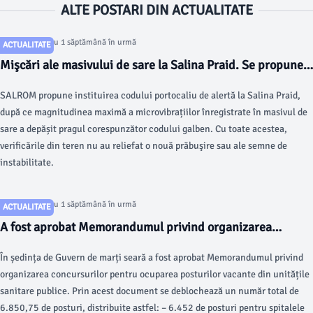
ALTE POSTARI DIN ACTUALITATE
Articol postat cu 1 săptămână în urmă
ACTUALITATE
Mişcări ale masivului de sare la Salina Praid. Se propune
creşterea gradului de alertă în zonă
SALROM propune instituirea codului portocaliu de alertă la Salina Praid,
după ce magnitudinea maximă a microvibrațiilor înregistrate în masivul de
sare a depășit pragul corespunzător codului galben. Cu toate acestea,
verificările din teren nu au reliefat o nouă prăbuşire sau ale semne de
instabilitate.
Articol postat cu 1 săptămână în urmă
ACTUALITATE
A fost aprobat Memorandumul privind organizarea
concursurilor pentru ocuparea posturilor vacante din
În ședința de Guvern de marți seară a fost aprobat Memorandumul privind
unitățile sanitare publice
organizarea concursurilor pentru ocuparea posturilor vacante din unitățile
sanitare publice. Prin acest document se deblochează un număr total de
6.850,75 de posturi, distribuite astfel: – ​6.452 de posturi pentru spitalele