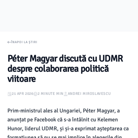
ÎNAPOI LA ȘTIRI
Péter Magyar discută cu UDMR
despre colaborarea politică
viitoare
21 APR 2026
2 MINUTE MIN
ANDREI MIROSLAVESCU
Prim-ministrul ales al Ungariei, Péter Magyar, a
anunțat pe Facebook că s-a întâlnit cu Kelemen
Hunor, liderul UDMR, și și-a exprimat așteptarea ca
formațiunea să nu se mai implice în alegerile din