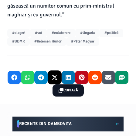
găsească un numitor comun cu prim-ministrul
maghiar și cu guvernul.”
#alegeri
#vot
#colaborare
#Ungaria
#politică
#UDMR
#Kelemen Hunor
#Péter Magyar
COPIAZĂ
RECENTE DIN DAMBOVITA