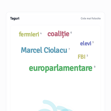
Taguri
Cele mai folosite
coaliție
fermieri
6
4
elevi
3
Marcel Ciolacu
7
FBI
3
europarlamentare
9