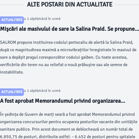
ALTE POSTARI DIN ACTUALITATE
Articol postat cu 1 săptămână în urmă
ACTUALITATE
Mişcări ale masivului de sare la Salina Praid. Se propune
creşterea gradului de alertă în zonă
SALROM propune instituirea codului portocaliu de alertă la Salina Praid,
după ce magnitudinea maximă a microvibrațiilor înregistrate în masivul de
sare a depășit pragul corespunzător codului galben. Cu toate acestea,
verificările din teren nu au reliefat o nouă prăbuşire sau ale semne de
instabilitate.
Articol postat cu 1 săptămână în urmă
ACTUALITATE
A fost aprobat Memorandumul privind organizarea
concursurilor pentru ocuparea posturilor vacante din
În ședința de Guvern de marți seară a fost aprobat Memorandumul privind
unitățile sanitare publice
organizarea concursurilor pentru ocuparea posturilor vacante din unitățile
sanitare publice. Prin acest document se deblochează un număr total de
6.850,75 de posturi, distribuite astfel: – ​6.452 de posturi pentru spitalele