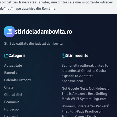
competiției Traversarea Tarniței, una dintre cele mai importante întreceri
de înot în ape deschise din România.
stirideladambovita.ro
Știri de calitate din județul dambovita
Categorii
Știri recente
Actualitate
Salmonella outbreak linked to
jalapeños at Chipotle, Qdoba
Bancul zilei
expands to 27 states -
Calendar Ortodox
nbcnews.com
Citate
Not Google Nest, Not Netgear:
This Is Amazon's Best-Selling
Citatul zilei
Mesh Wi-Fi System - bgr.com
Economie
Winners, Losers After Packers’
Horoscop
First Full-Pads Practice of
La povești
Training Camp - Sports