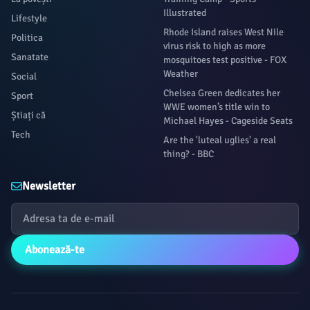
Illustrated
Lifestyle
Rhode Island raises West Nile
Politica
virus risk to high as more
Sanatate
mosquitoes test positive - FOX
Weather
Social
Chelsea Green dedicates her
Sport
WWE women’s title win to
Știați că
Michael Hayes - Cageside Seats
Tech
Are the 'luteal uglies' a real
thing? - BBC
Newsletter
Abonează-te