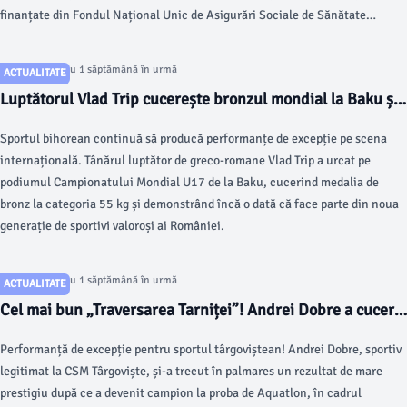
finanțate din Fondul Național Unic de Asigurări Sociale de Sănătate
(FNUASS); – ​398,75 de posturi pentru Serviciile de Ambulanță Județene
(SAJ).
Articol postat cu 1 săptămână în urmă
ACTUALITATE
Luptătorul Vlad Trip cucerește bronzul mondial la Baku și
confirmă statutul de mare speranță a României
Sportul bihorean continuă să producă performanțe de excepție pe scena
internațională. Tânărul luptător de greco-romane Vlad Trip a urcat pe
podiumul Campionatului Mondial U17 de la Baku, cucerind medalia de
bronz la categoria 55 kg și demonstrând încă o dată că face parte din noua
generație de sportivi valoroși ai României.
Articol postat cu 1 săptămână în urmă
ACTUALITATE
Cel mai bun „Traversarea Tarniței”! Andrei Dobre a cucerit
aurul la una dintre cele mai dificile competiții de înot în
Performanță de excepție pentru sportul târgoviștean! Andrei Dobre, sportiv
ape deschise din România
legitimat la CSM Târgoviște, și-a trecut în palmares un rezultat de mare
prestigiu după ce a devenit campion la proba de Aquatlon, în cadrul