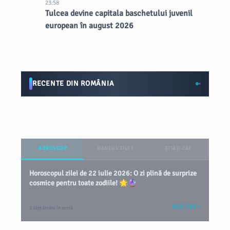
23:58
Tulcea devine capitala baschetului juvenil
european în august 2026
RECENTE DIN ROMÂNIA
HOROSCOP
BANCUL ZILEI
ȘTIAȚI CĂ?
Horoscopul zilei de 22 iulie 2026: O zi plină de surprize
cosmice pentru toate zodiile! 🌟🔮
VEZI TOT
2 săptămâni în urmă