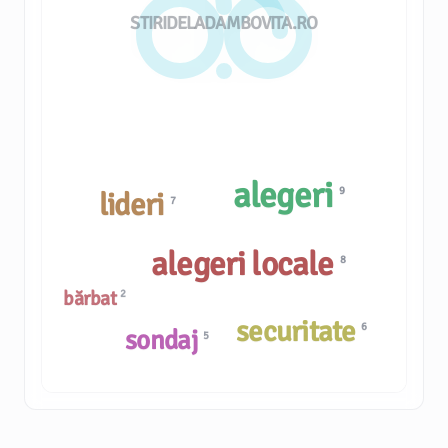
STIRIDELADAMBOVITA.RO
alegeri
9
lideri
7
alegeri locale
8
bărbat
2
securitate
6
sondaj
5