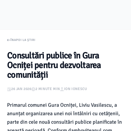
ÎNAPOI LA ȘTIRI
Consultări publice în Gura
Ocniței pentru dezvoltarea
comunității
26 JAN 2026
2 MINUTE MIN
ION IONESCU
Primarul comunei Gura Ocniței, Liviu Vasilescu, a
anunțat organizarea unei noi întâlniri cu cetățenii,
parte din cele nouă consultări publice planificate în
această perioadă. Conform damboviteanul.com,