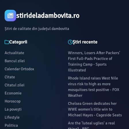
stirideladambovita.ro
Știri de calitate din județul dambovita
Categorii
Știri recente
Actualitate
Winners, Losers After Packers’
First Full-Pads Practice of
Bancul zilei
Training Camp - Sports
Calendar Ortodox
Illustrated
Citate
Rhode Island raises West Nile
virus risk to high as more
Citatul zilei
mosquitoes test positive - FOX
Economie
Weather
Horoscop
Chelsea Green dedicates her
La povești
WWE women’s title win to
Michael Hayes - Cageside Seats
Lifestyle
Are the 'luteal uglies' a real
Politica
thing? - BBC