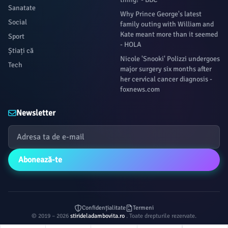
Sanatate
Why Prince George's latest
Social
family outing with William and
Kate meant more than it seemed
Sport
- HOLA
Știați că
Nicole 'Snooki' Polizzi undergoes
Tech
major surgery six months after
her cervical cancer diagnosis -
foxnews.com
Newsletter
Abonează-te
Confidențialitate
Termeni
© 2019 – 2026
stirideladambovita.ro
. Toate drepturile rezervate.