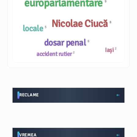
europarlamentare
9
Nicolae Ciucă
8
locale
5
dosar penal
6
Iași
2
accident rutier
2
RECLAME
VREMEA