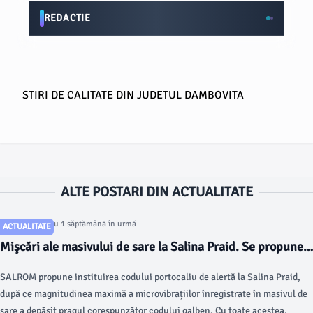
REDACTIE
STIRI DE CALITATE DIN JUDETUL DAMBOVITA
ALTE POSTARI DIN ACTUALITATE
Articol postat cu 1 săptămână în urmă
ACTUALITATE
Mişcări ale masivului de sare la Salina Praid. Se propune
creşterea gradului de alertă în zonă
SALROM propune instituirea codului portocaliu de alertă la Salina Praid,
după ce magnitudinea maximă a microvibrațiilor înregistrate în masivul de
sare a depășit pragul corespunzător codului galben. Cu toate acestea,