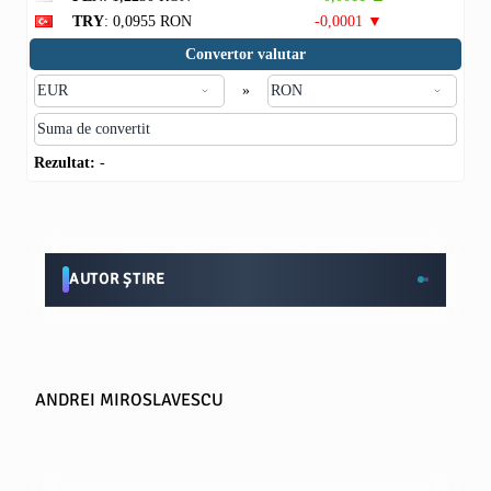
TRY
: 0,0955 RON
-0,0001 ▼
Convertor valutar
»
Rezultat:
-
AUTOR ȘTIRE
ANDREI MIROSLAVESCU