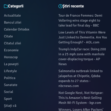
Categorii
Știri recente
Actualitate
Tour de France Femmes: Demi
Vollering wins stage eight to
Bancul zilei
take lead for final day - BBC
Calendar Ortodox
Low Levels of This Vitamin Were
Citate
Just Linked to Dementia. Are You
Getting Enough? - AOL.com
Citatul zilei
Trump’s IndyCar race: Doing 200
Economie
in a 25 mph zone with manhole
Horoscop
cover-displacing torque - AP
La povești
News
Lifestyle
Salmonella outbreak linked to
jalapeños at Chipotle, Qdoba
Politica
expands to 27 states -
Sanatate
nbcnews.com
Social
Not Google Nest, Not Netgear:
This Is Amazon's Best-Selling
Sport
Mesh Wi-Fi System - bgr.com
Știați că
Winners, Losers After Packers’