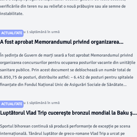
verificările din teren nu au reliefat o nouă prăbuşire sau ale semne de
instabilitate.
Articol postat cu 1 săptămână în urmă
ACTUALITATE
A fost aprobat Memorandumul privind organizarea
concursurilor pentru ocuparea posturilor vacante din
În ședința de Guvern de marți seară a fost aprobat Memorandumul privind
unitățile sanitare publice
organizarea concursurilor pentru ocuparea posturilor vacante din unitățile
sanitare publice. Prin acest document se deblochează un număr total de
6.850,75 de posturi, distribuite astfel: – ​6.452 de posturi pentru spitalele
finanțate din Fondul Național Unic de Asigurări Sociale de Sănătate
(FNUASS); – ​398,75 de posturi pentru Serviciile de Ambulanță Județene
(SAJ).
Articol postat cu 1 săptămână în urmă
ACTUALITATE
Luptătorul Vlad Trip cucerește bronzul mondial la Baku și
confirmă statutul de mare speranță a României
Sportul bihorean continuă să producă performanțe de excepție pe scena
internațională. Tânărul luptător de greco-romane Vlad Trip a urcat pe