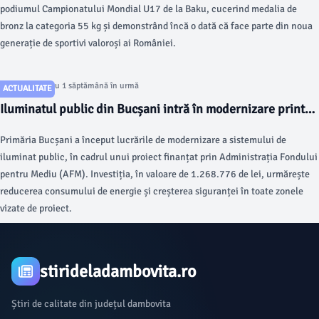
podiumul Campionatului Mondial U17 de la Baku, cucerind medalia de
bronz la categoria 55 kg și demonstrând încă o dată că face parte din noua
generație de sportivi valoroși ai României.
Articol postat cu 1 săptămână în urmă
ACTUALITATE
Iluminatul public din Bucșani intră în modernizare printr-
un proiect finanțat de AFM
Primăria Bucșani a început lucrările de modernizare a sistemului de
iluminat public, în cadrul unui proiect finanțat prin Administrația Fondului
pentru Mediu (AFM). Investiția, în valoare de 1.268.776 de lei, urmărește
reducerea consumului de energie și creșterea siguranței în toate zonele
vizate de proiect.
stirideladambovita.ro
Știri de calitate din județul dambovita