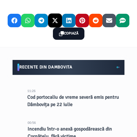
COPIAZĂ
RECENTE DIN DAMBOVITA
11:26
Cod portocaliu de vreme severă emis pentru
Dâmbovița pe 22 iulie
00:56
Incendiu într-o anexă gospodărească din
Cornățelu, fără victime