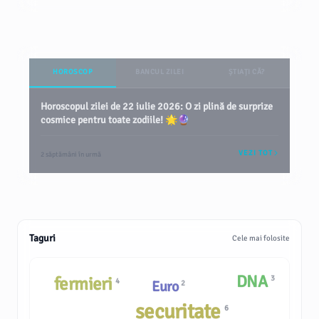
HOROSCOP
BANCUL ZILEI
ȘTIAȚI CĂ?
Horoscopul zilei de 22 iulie 2026: O zi plină de surprize
cosmice pentru toate zodiile! 🌟🔮
VEZI TOT
2 săptămâni în urmă
Taguri
Cele mai folosite
DNA
fermieri
3
4
Euro
2
securitate
6