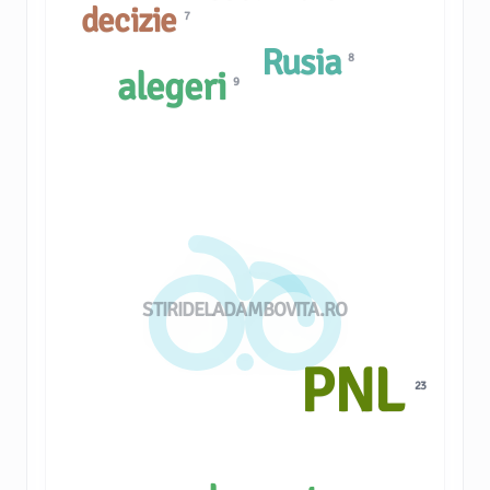
decizie
7
Rusia
8
alegeri
9
STIRIDELADAMBOVITA.RO
PNL
23