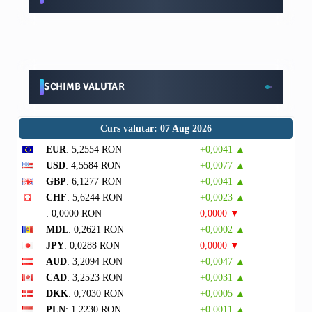
SCHIMB VALUTAR
Curs valutar: 07 Aug 2026
EUR
: 5,2554 RON
+0,0041 ▲
USD
: 4,5584 RON
+0,0077 ▲
GBP
: 6,1277 RON
+0,0041 ▲
CHF
: 5,6244 RON
+0,0023 ▲
: 0,0000 RON
0,0000 ▼
MDL
: 0,2621 RON
+0,0002 ▲
JPY
: 0,0288 RON
0,0000 ▼
AUD
: 3,2094 RON
+0,0047 ▲
CAD
: 3,2523 RON
+0,0031 ▲
DKK
: 0,7030 RON
+0,0005 ▲
PLN
: 1,2230 RON
+0,0011 ▲